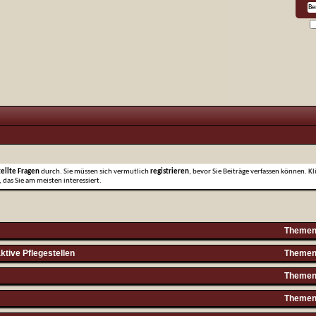
tellte Fragen
durch. Sie müssen sich vermutlich
registrieren
, bevor Sie Beiträge verfassen können. Kl
 das Sie am meisten interessiert.
Themen 
ktive Pflegestellen
Themen 
Themen 
Themen 