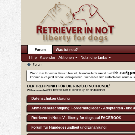
Forum
Was ist neu?
Hilfe
Kalender
Aktionen
Nützliche Links
Forum
Wenn dies Ihr erster Besuch hier ist, lesen Sie bitte zuerst die
Hilfe - Häufig ges
können auch jetzt schon Beiträge lesen. Suchen Sie sich einfach das Forum aus,
DER TREFFPUNKT FÜR DIE RIN/LFD NOTHUNDE!
Willkommen bei DER TREFFPUNKT FÜR DIE RIN/LFD NOTHUNDE!.
Datenschutzerklärung
Anmeldeberechtigung: Fördermitglieder - Adoptanten - und a
Retriever in Not e.V - liberty for dogs auf FACEBOOK
Forum für Hundegesundheit und Ernährung!