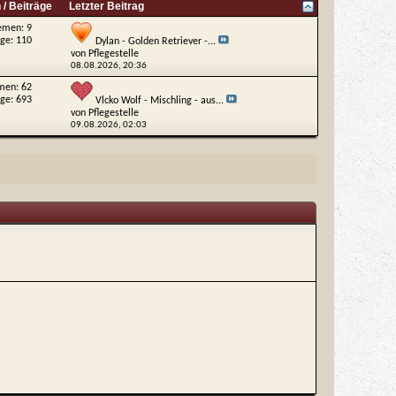
/ Beiträge
Letzter Beitrag
emen: 9
äge: 110
Dylan - Golden Retriever -...
von
Pflegestelle
08.08.2026,
20:36
men: 62
äge: 693
Vlcko Wolf - Mischling - aus...
von
Pflegestelle
09.08.2026,
02:03