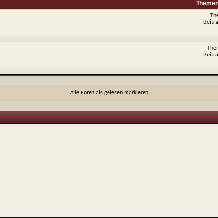
Themen 
Th
Beitr
The
Beitr
Alle Foren als gelesen markieren