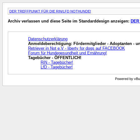
DER TREFFPUNKT FÜR DIE RIN/LFD NOTHUNDE!
Archiv verlassen und diese Seite im Standarddesign anzeigen:
DER
Datenschutzerklärung
Anmeldeberechtigung: Fördermitglieder - Adoptanten - und
Retriever in Not e.V - liberty for dogs auf FACEBOOK
Forum für Hundegesundheit und Ernährung!
Tagebücher - ÖFFENTLICH!
RiN - Tagebücher!
LfD - Tagebücher!
Powered by vBull