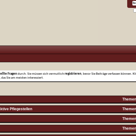
tellte Fragen
durch. Sie müssen sich vermutlich
registrieren
, bevor Sie Beiträge verfassen können. Kl
 das Sie am meisten interessiert.
Themen 
ktive Pflegestellen
Themen 
Themen 
Themen 