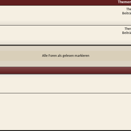
Themen 
Th
Beitr
The
Beitr
Alle Foren als gelesen markieren