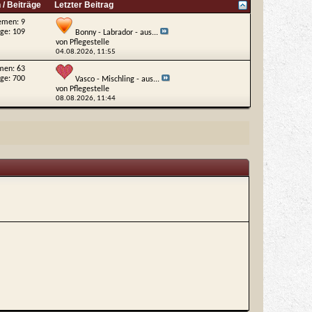
/ Beiträge
Letzter Beitrag
emen: 9
äge: 109
Bonny - Labrador - aus...
von
Pflegestelle
04.08.2026,
11:55
men: 63
äge: 700
Vasco - Mischling - aus...
von
Pflegestelle
08.08.2026,
11:44