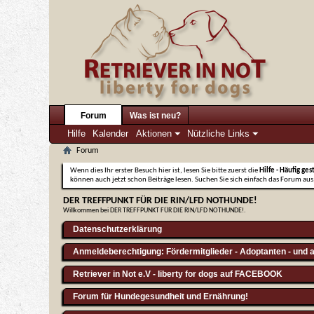
Forum
Was ist neu?
Hilfe
Kalender
Aktionen
Nützliche Links
Forum
Wenn dies Ihr erster Besuch hier ist, lesen Sie bitte zuerst die
Hilfe - Häufig ges
können auch jetzt schon Beiträge lesen. Suchen Sie sich einfach das Forum aus,
DER TREFFPUNKT FÜR DIE RIN/LFD NOTHUNDE!
Willkommen bei DER TREFFPUNKT FÜR DIE RIN/LFD NOTHUNDE!.
Datenschutzerklärung
Anmeldeberechtigung: Fördermitglieder - Adoptanten - und a
Retriever in Not e.V - liberty for dogs auf FACEBOOK
Forum für Hundegesundheit und Ernährung!