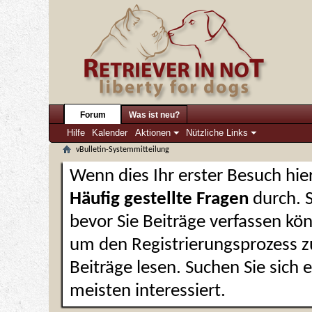
Forum
Was ist neu?
Hilfe
Kalender
Aktionen
Nützliche Links
vBulletin-Systemmitteilung
Wenn dies Ihr erster Besuch hier 
Häufig gestellte Fragen
durch. 
bevor Sie Beiträge verfassen kön
um den Registrierungsprozess zu
Beiträge lesen. Suchen Sie sich
meisten interessiert.