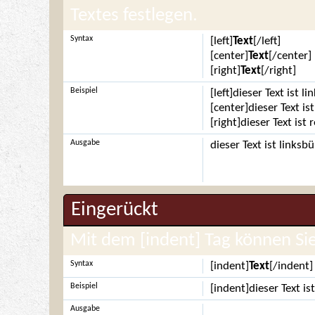
Textes festlegen.
Syntax
[left]
Text
[/left]
[center]
Text
[/center]
[right]
Text
[/right]
Beispiel
[left]dieser Text ist l
[center]dieser Text is
[right]dieser Text ist
Ausgabe
dieser Text ist linksb
Eingerückt
Mit dem [indent] Tag können Sie
Syntax
[indent]
Text
[/indent]
Beispiel
[indent]dieser Text is
Ausgabe