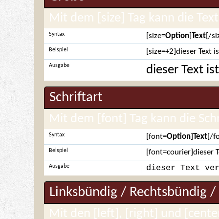
Mit dem [size] Tag kann die Te
Syntax
[size=
Option
]
Text
[/si
Beispiel
[size=+2]dieser Text 
Ausgabe
dieser Text i
Schriftart
Mit dem [font] Tag kann die Sch
Syntax
[font=
Option
]
Text
[/f
Beispiel
[font=courier]dieser 
Ausgabe
dieser Text ve
Linksbündig / Rechtsbündig / 
Mit den [left], [right] und [cent