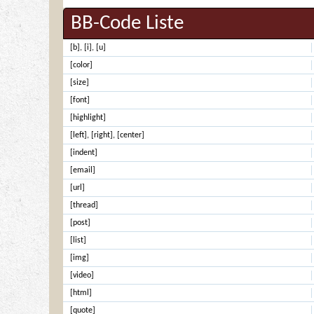
BB-Code Liste
[b]
,
[i]
,
[u]
[color]
[size]
[font]
[highlight]
[left]
,
[right]
,
[center]
[indent]
[email]
[url]
[thread]
[post]
[list]
[img]
[video]
[html]
[quote]