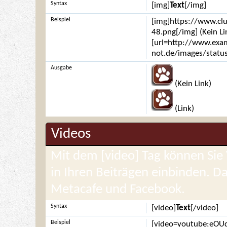
Syntax
[img]
Text
[/img]
Beispiel
[img]https://www.cl
48.png[/img] (Kein Li
[url=http://www.exam
not.de/images/status
Ausgabe
(Kein Link)
(Link)
Videos
Mit dem [video] Tag können Sie
in Ihren Beiträgen einbinden. D
Metacafe und Facebook.
Syntax
[video]
Text
[/video]
Beispiel
[video=youtube;eOU