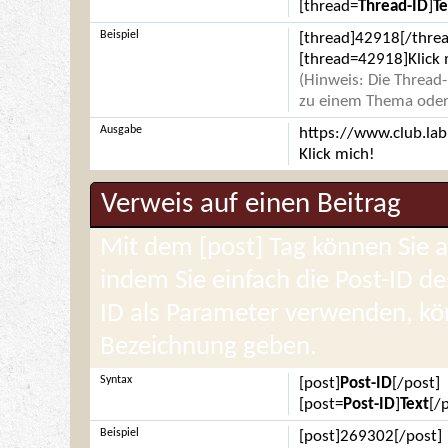
[thread=
Thread-ID
]
Te
Beispiel
[thread]42918[/threa
[thread=42918]Klick 
(Hinweis: Die Thread-
zu einem Thema oder 
Ausgabe
https://www.club.la
Klick mich!
Verweis auf einen Beitrag
Mit dem [post] Tag können Sie 
indem Sie einfach die Post-ID d
ID als Parameter verwenden, kö
Bezeichnung geben.
Syntax
[post]
Post-ID
[/post]
[post=
Post-ID
]
Text
[/
Beispiel
[post]269302[/post]