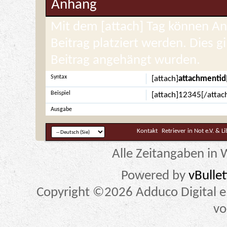
Anhang
Mit dem [attach] Tag können Anh
Beitrag platziert werden. Dies g
Beitrag angehängt wurden.
Syntax
[attach]
attachmentid
Beispiel
[attach]12345[/attac
Ausgabe
Kontakt
Retriever in Not e.V. & L
Alle Zeitangaben in W
Powered by
vBulle
Copyright ©2026 Adduco Digital e.K
vo