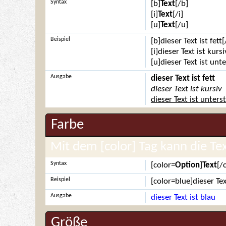
Syntax
[b]
Text
[/b]
[i]
Text
[/i]
[u]
Text
[/u]
Beispiel
[b]dieser Text ist fett[
[i]dieser Text ist kursi
[u]dieser Text ist unt
Ausgabe
dieser Text ist fett
dieser Text ist kursiv
dieser Text ist unters
Farbe
Mit dem [color] Tag kann die Te
Syntax
[color=
Option
]
Text
[/
Beispiel
[color=blue]dieser Tex
Ausgabe
dieser Text ist blau
Größe