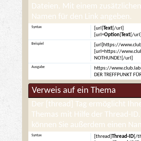
Dateien. Mit einem zusätzliche
Namen für den Link angeben.
Syntax
[url]
Text
[/url]
[url=
Option
]
Text
[/url
Beispiel
[url]https://www.club
[url=https://www.clu
NOTHUNDE![/url]
Ausgabe
https://www.club.lab
DER TREFFPUNKT FÜR
Verweis auf ein Thema
Der [thread] Tag ermöglicht Ih
Themas mit Hilfe der Thread-ID
können Sie außerdem einen Nam
Syntax
[thread]
Thread-ID
[/t