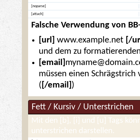
[noparse]
[attach]
Falsche Verwendung von BB
[url]
www.example.net
[/ur
und dem zu formatierenden 
[email]
myname@domain.
müssen einen Schrägstrich
(
[/email]
)
Fett / Kursiv / Unterstrichen
Mit den [b], [i] und [u] Tags kön
unterstrichen darstellen.