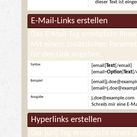
dieser Text ist eing
E-Mail-Links erstellen
Das E-Mail-Tag ermöglicht Ihnen
Mit einem zusätzlichen Parame
für den Link angeben.
Syntax
[email]
Text
[/email]
[email=
Option
]
Text
[/
Beispiel
[email]j.doe@exampl
[email=j.doe@example
Ausgabe
j.doe@example.com
Schreib mir eine E-Ma
Hyperlinks erstellen
Der [url] Tag ermöglicht Ihnen 