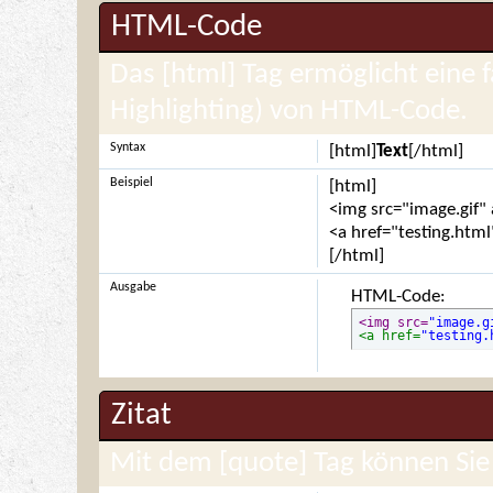
HTML-Code
Das [html] Tag ermöglicht eine 
Highlighting) von HTML-Code.
Syntax
[html]
Text
[/html]
Beispiel
[html]
<img src="image.gif" 
<a href="testing.html
[/html]
Ausgabe
HTML-Code:
<img src=
"image.g
<a href=
"testing.
Zitat
Mit dem [quote] Tag können Sie 