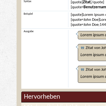
Syntax
[quote]
Zitat
[/quote]
[quote=
Benutzerna
Beispiel
[quote]Lorem ipsum d
[quote=John Doe]Lor
[quote=John Doe;144
Ausgabe
Lorem ipsum d
Zitat von
Jo
Lorem ipsum d
Zitat von
Jo
Lorem ipsum d
Hervorheben