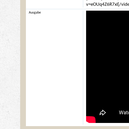
v=eOUq4Z6R7xI[/vid
Ausgabe