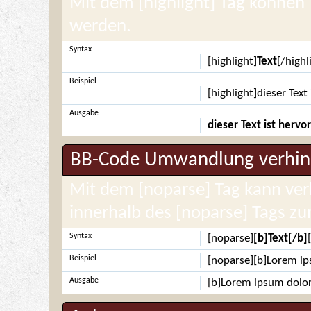
Mit dem [highlight] Tag können
werden.
Syntax
[highlight]
Text
[/highl
Beispiel
[highlight]dieser Tex
Ausgabe
dieser Text ist herv
BB-Code Umwandlung verhin
Mit dem [noparse] Tag kann ve
innerhalb des [noparse] Tags z
Syntax
[noparse]
[b]Text[/b]
Beispiel
[noparse][b]Lorem ip
Ausgabe
[b]Lorem ipsum dolor