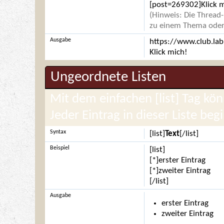
[post=269302]Klick m
(Hinweis: Die Thread-
zu einem Thema oder 
Ausgabe
https://www.club.la
Klick mich!
Ungeordnete Listen
Mit dem einfachen [list] Tag kön
Jeder Eintrag in dieser Liste beg
Syntax
[list]
Text
[/list]
Beispiel
[list]
[*]erster Eintrag
[*]zweiter Eintrag
[/list]
Ausgabe
erster Eintrag
zweiter Eintrag