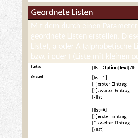
Geordnete Listen
Mit dem durch einen Parameter e
geordnete Listen erstellen. Die
Liste), a oder A (alphabetische 
bzw. i oder I (Liste mit kleinen
Syntax
[list=
Option
]
Text
[/lis
Beispiel
[list=1]
[*]erster Eintrag
[*]zweiter Eintrag
[/list]
[list=A]
[*]erster Eintrag
[*]zweiter Eintrag
[/list]