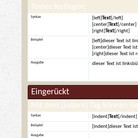
Textes festlegen.
Syntax
[left]
Text
[/left]
[center]
Text
[/center]
[right]
Text
[/right]
Beispiel
[left]dieser Text ist l
[center]dieser Text is
[right]dieser Text ist
Ausgabe
dieser Text ist linksb
Eingerückt
Mit dem [indent] Tag können Sie
Syntax
[indent]
Text
[/indent]
Beispiel
[indent]dieser Text is
Ausgabe