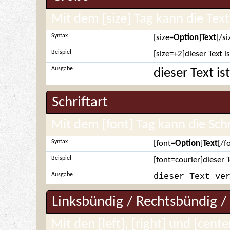
Mit dem [size] Tag kann die Te
Syntax
[size=
Option
]
Text
[/si
Beispiel
[size=+2]dieser Text 
Ausgabe
dieser Text i
Schriftart
Mit dem [font] Tag kann die Sch
Syntax
[font=
Option
]
Text
[/f
Beispiel
[font=courier]dieser 
Ausgabe
dieser Text ve
Linksbündig / Rechtsbündig / 
Mit den [left], [right] und [cent