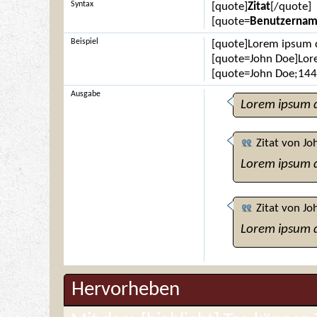
Syntax
[quote]
Zitat
[/quote]
[quote=
Benutzerna
Beispiel
[quote]Lorem ipsum d
[quote=John Doe]Lor
[quote=John Doe;144
Ausgabe
Lorem ipsum d
Zitat von
Jo
Lorem ipsum d
Zitat von
Jo
Lorem ipsum d
Hervorheben