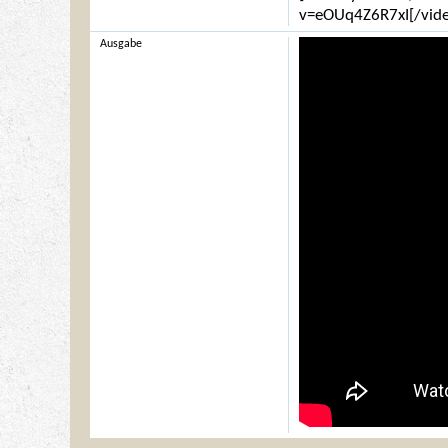
v=eOUq4Z6R7xI[/vid
Ausgabe