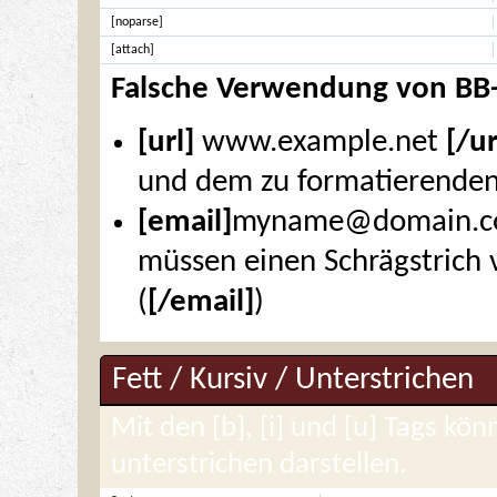
[noparse]
[attach]
Falsche Verwendung von BB
[url]
www.example.net
[/ur
und dem zu formatierenden 
[email]
myname@domain.
müssen einen Schrägstrich
(
[/email]
)
Fett / Kursiv / Unterstrichen
Mit den [b], [i] und [u] Tags kön
unterstrichen darstellen.