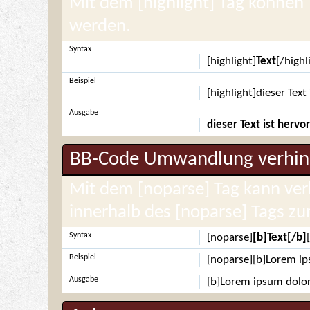
Mit dem [highlight] Tag können
werden.
Syntax
[highlight]
Text
[/highl
Beispiel
[highlight]dieser Tex
Ausgabe
dieser Text ist herv
BB-Code Umwandlung verhin
Mit dem [noparse] Tag kann ve
innerhalb des [noparse] Tags z
Syntax
[noparse]
[b]Text[/b]
Beispiel
[noparse][b]Lorem ip
Ausgabe
[b]Lorem ipsum dolor