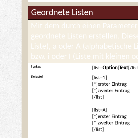
Geordnete Listen
Mit dem durch einen Parameter e
geordnete Listen erstellen. Die
Liste), a oder A (alphabetische 
bzw. i oder I (Liste mit kleinen
Syntax
[list=
Option
]
Text
[/lis
Beispiel
[list=1]
[*]erster Eintrag
[*]zweiter Eintrag
[/list]
[list=A]
[*]erster Eintrag
[*]zweiter Eintrag
[/list]