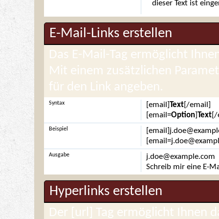
dieser Text ist eing
E-Mail-Links erstellen
Das E-Mail-Tag ermöglicht Ihnen
Mit einem zusätzlichen Parame
für den Link angeben.
Syntax
[email]
Text
[/email]
[email=
Option
]
Text
[/
Beispiel
[email]j.doe@exampl
[email=j.doe@example
Ausgabe
j.doe@example.com
Schreib mir eine E-Ma
Hyperlinks erstellen
Der [url] Tag ermöglicht Ihnen 