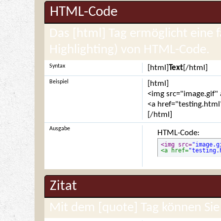
HTML-Code
Das [html] Tag ermöglicht eine 
Highlighting) von HTML-Code.
Syntax
[html]
Text
[/html]
Beispiel
[html]
<img src="image.gif" 
<a href="testing.html
[/html]
Ausgabe
HTML-Code:
<img src=
"image.g
<a href=
"testing.
Zitat
Mit dem [quote] Tag können Sie 