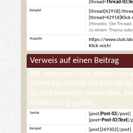
[thread=
Thread-ID
]
Te
Beispiel
[thread]42918[/threa
[thread=42918]Klick 
(Hinweis: Die Thread-
zu einem Thema oder 
Ausgabe
https://www.club.la
Klick mich!
Verweis auf einen Beitrag
Mit dem [post] Tag können Sie 
indem Sie einfach die Post-ID d
ID als Parameter verwenden, kö
Bezeichnung geben.
Syntax
[post]
Post-ID
[/post]
[post=
Post-ID
]
Text
[/
Beispiel
[post]269302[/post]