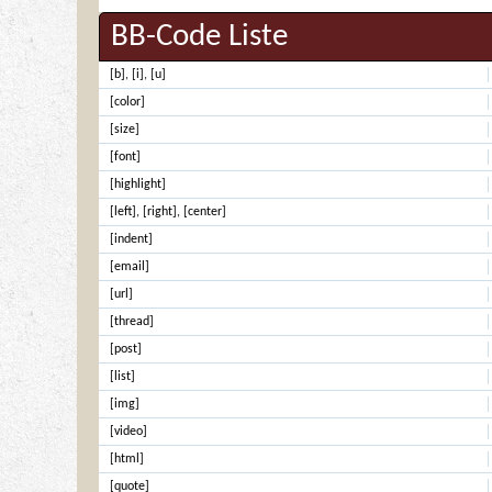
BB-Code Liste
[b]
,
[i]
,
[u]
[color]
[size]
[font]
[highlight]
[left]
,
[right]
,
[center]
[indent]
[email]
[url]
[thread]
[post]
[list]
[img]
[video]
[html]
[quote]