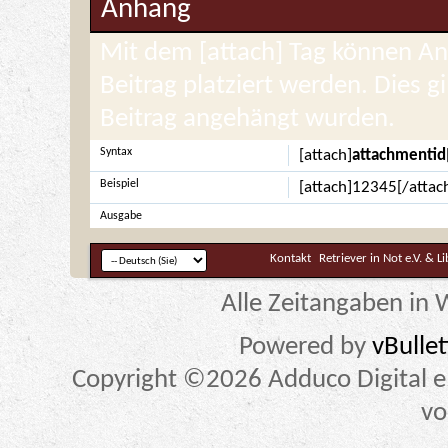
Anhang
Mit dem [attach] Tag können Anh
Beitrag platziert werden. Dies g
Beitrag angehängt wurden.
Syntax
[attach]
attachmentid
Beispiel
[attach]12345[/attac
Ausgabe
Kontakt
Retriever in Not e.V. & L
Alle Zeitangaben in W
Powered by
vBulle
Copyright ©2026 Adduco Digital e.K
vo