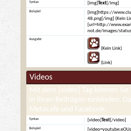
Syntax
[img]
Text
[/img]
Beispiel
[img]https://www.cl
48.png[/img] (Kein Li
[url=http://www.exam
not.de/images/status
Ausgabe
(Kein Link)
(Link)
Videos
Mit dem [video] Tag können Sie
in Ihren Beiträgen einbinden. D
Metacafe und Facebook.
Syntax
[video]
Text
[/video]
Beispiel
[video=youtube;eOU