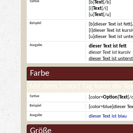
Syntax
[b]
Text
[/b]
[i]
Text
[/i]
[u]
Text
[/u]
Beispiel
[b]dieser Text ist fett[
[i]dieser Text ist kursi
[u]dieser Text ist unt
Ausgabe
dieser Text ist fett
dieser Text ist kursiv
dieser Text ist unters
Farbe
Mit dem [color] Tag kann die Te
Syntax
[color=
Option
]
Text
[/
Beispiel
[color=blue]dieser Tex
Ausgabe
dieser Text ist blau
Größe