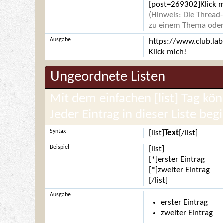
[post=269302]Klick m
(Hinweis: Die Thread-
zu einem Thema oder 
Ausgabe
https://www.club.la
Klick mich!
Ungeordnete Listen
Mit dem einfachen [list] Tag kön
Jeder Eintrag in dieser Liste beg
Syntax
[list]
Text
[/list]
Beispiel
[list]
[*]erster Eintrag
[*]zweiter Eintrag
[/list]
Ausgabe
erster Eintrag
zweiter Eintrag