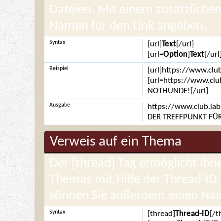
Dateien. Mit einem zusätzliche
Namen für den Link angeben.
Syntax
[url]
Text
[/url]
[url=
Option
]
Text
[/url
Beispiel
[url]https://www.club
[url=https://www.clu
NOTHUNDE![/url]
Ausgabe
https://www.club.lab
DER TREFFPUNKT FÜR
Verweis auf ein Thema
Der [thread] Tag ermöglicht Ih
Themas mit Hilfe der Thread-ID
können Sie außerdem einen Nam
Syntax
[thread]
Thread-ID
[/t