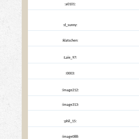
:a0101:
:d_sunny:
:klatschen:
:Laie_97:
:0003:
:image212:
:image313:
:phil_15:
:image088: