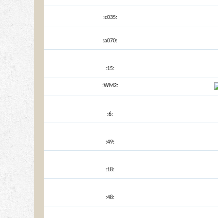
:c035:
:a070:
:15:
:WM2:
:6:
:49:
:18:
:48: