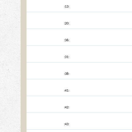
:13:
:20:
:36:
:31:
:38:
:41:
:42:
:43: