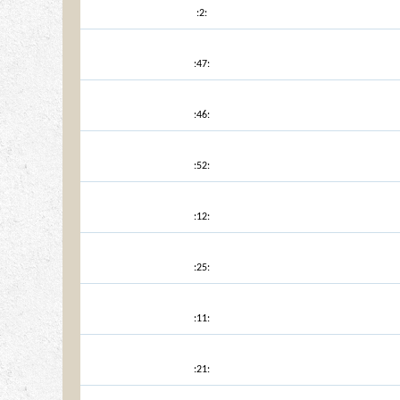
:2:
:47:
:46:
:52:
:12:
:25:
:11:
:21: