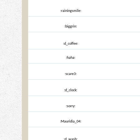
:rainingsmile:
:biggrin:
:d_coffee:
:haha:
:scare3:
:d_clock:
:sorry:
:Mauridia_04:
:d_wash: