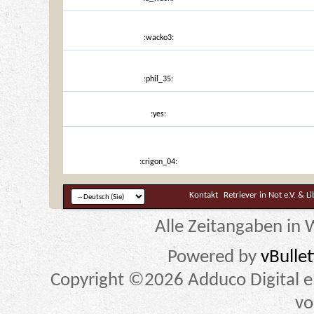
:wacko3:
:phil_35:
:yes:
:crigon_04:
Kontakt
Retriever in Not e.V. & L
Alle Zeitangaben in W
Powered by
vBulle
Copyright ©2026 Adduco Digital e.K
vo