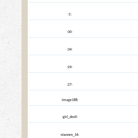
:1:
:30:
:34:
:24:
:27:
:image188:
:girl_devil:
:viannen_16: