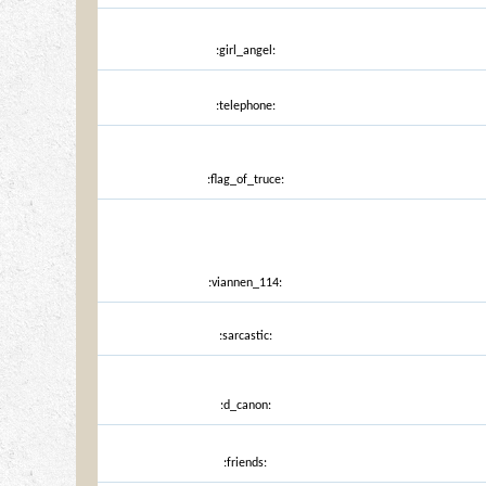
:girl_angel:
:telephone:
:flag_of_truce:
:viannen_114:
:sarcastic:
:d_canon:
:friends: