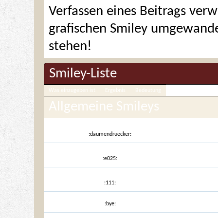
Verfassen eines Beitrags ve
grafischen Smiley umgewandel
stehen!
Smiley-Liste
Was einzugeben ist
Ergebnis
Bedeutung
Allgemeine Smileys
:daumendruecker:
:e025:
:111:
:bye: