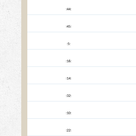
:44:
:45:
:5:
:16:
:14:
:32:
:10:
:22: