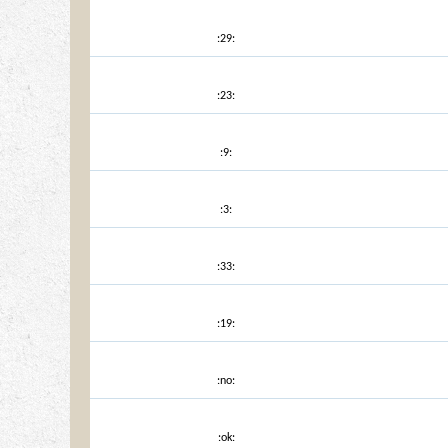
:29:
:23:
:9:
:3:
:33:
:19:
:no:
:ok: