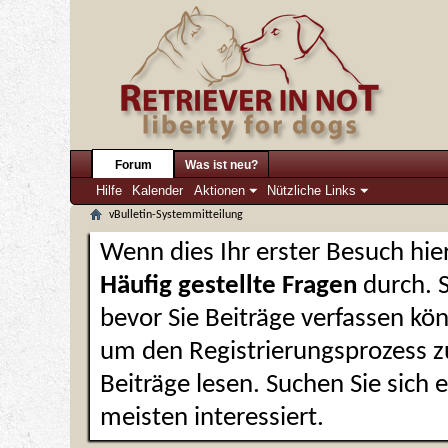
Forum
Was ist neu?
Hilfe
Kalender
Aktionen
Nützliche Links
vBulletin-Systemmitteilung
Wenn dies Ihr erster Besuch hier 
Häufig gestellte Fragen
durch. 
bevor Sie Beiträge verfassen kön
um den Registrierungsprozess zu
Beiträge lesen. Suchen Sie sich
meisten interessiert.