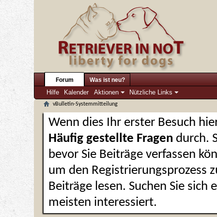
Forum
Was ist neu?
Hilfe
Kalender
Aktionen
Nützliche Links
vBulletin-Systemmitteilung
Wenn dies Ihr erster Besuch hier 
Häufig gestellte Fragen
durch. 
bevor Sie Beiträge verfassen kön
um den Registrierungsprozess zu
Beiträge lesen. Suchen Sie sich
meisten interessiert.