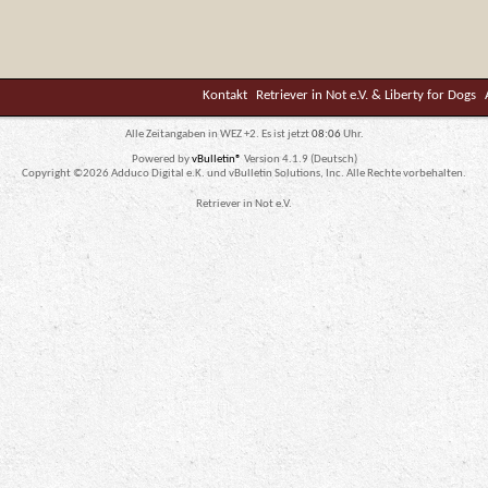
Kontakt
Retriever in Not e.V. & Liberty for Dogs
Alle Zeitangaben in WEZ +2. Es ist jetzt
08:06
Uhr.
Powered by
vBulletin®
Version 4.1.9 (Deutsch)
Copyright ©2026 Adduco Digital e.K. und vBulletin Solutions, Inc. Alle Rechte vorbehalten.
Retriever in Not e.V.