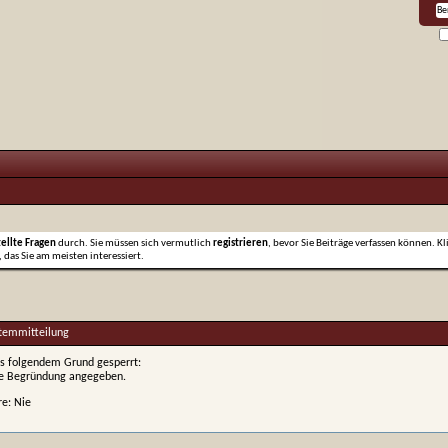
tellte Fragen
durch. Sie müssen sich vermutlich
registrieren
, bevor Sie Beiträge verfassen können. Kl
 das Sie am meisten interessiert.
stemmitteilung
s folgendem Grund gesperrt:
ne Begründung angegeben.
re: Nie