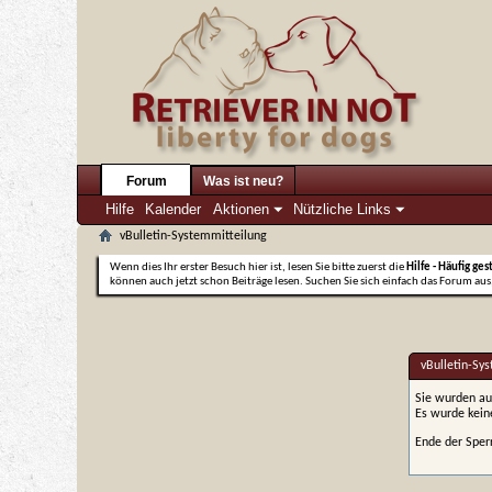
Forum
Was ist neu?
Hilfe
Kalender
Aktionen
Nützliche Links
vBulletin-Systemmitteilung
Wenn dies Ihr erster Besuch hier ist, lesen Sie bitte zuerst die
Hilfe - Häufig ges
können auch jetzt schon Beiträge lesen. Suchen Sie sich einfach das Forum aus,
vBulletin-Sy
Sie wurden au
Es wurde kei
Ende der Sper