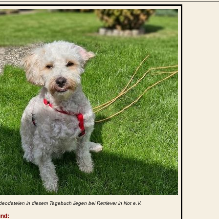
deodateien in diesem Tagebuch liegen bei Retriever in Not e.V.
und: