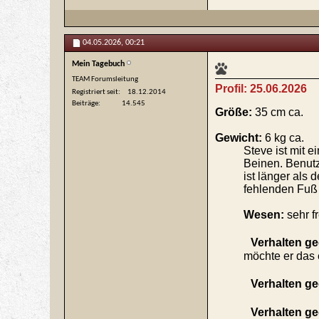
04.05.2026,
00:21
Mein Tagebuch
TEAM Forumsleitung
Profil:
25.06.2026
Registriert seit
18.12.2014
Beiträge
14.545
Größe:
35 cm
ca.
Gewicht:
6 kg ca.
Steve ist mit e
Beinen. Benutz
ist länger als 
fehlenden Fuß 
Wesen:
sehr f
Verhalten g
möchte er das 
Verhalten g
Verhalten g