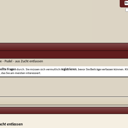
e - Pudel - aus Zucht entlassen
tellte Fragen
durch. Sie müssen sich vermutlich
registrieren
, bevor Sie Beiträge verfassen können. Kl
 das Sie am meisten interessiert.
ucht entlassen