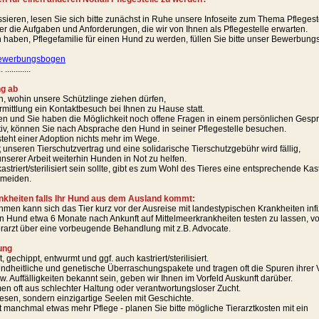
ssieren, lesen Sie sich bitte zunächst in Ruhe unsere Infoseite zum Thema Pflegest
ber die Aufgaben und Anforderungen, die wir von Ihnen als Pflegestelle erwarten.
haben, Pflegefamilie für einen Hund zu werden, füllen Sie bitte unser Bewerbungsf
ewerbungsbogen
.. ............
ng ab
en, wohin unsere Schützlinge ziehen dürfen,
ermittlung ein Kontaktbesuch bei Ihnen zu Hause statt.
en und Sie haben die Möglichkeit noch offene Fragen in einem persönlichen Gespr
itiv, können Sie nach Absprache den Hund in seiner Pflegestelle besuchen.
teht einer Adoption nichts mehr im Wege.
t
unseren Tierschutzvertrag und eine solidarische Tierschutzgebühr wird fällig,
unserer Arbeit weiterhin Hunden in Not zu helfen.
astriert/sterilisiert sein sollte, gibt es zum Wohl des Tieres eine entsprechende Kas
rmeiden.
nkheiten falls Ihr Hund aus dem Ausland kommt:
men kann sich das Tier kurz vor der Ausreise mit landestypischen Krankheiten infi
 Hund etwa 6 Monate nach Ankunft auf Mittelmeerkrankheiten testen zu lassen, vorhe
erarzt über eine vorbeugende Behandlung mit z.B. Advocate.
ung
gechippt, entwurmt und ggf. auch kastriert/sterilisiert.
ndheitliche und genetische Überraschungspakete und tragen oft die Spuren ihrer 
w. Auffälligkeiten bekannt sein, geben wir Ihnen im Vorfeld Auskunft darüber.
n oft aus schlechter Haltung oder verantwortungsloser Zucht.
esen, sondern einzigartige Seelen mit Geschichte.
t manchmal etwas mehr Pflege - planen Sie bitte mögliche Tierarztkosten mit ein