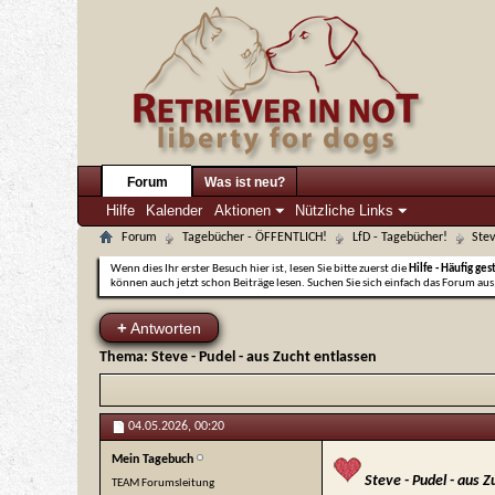
Forum
Was ist neu?
Hilfe
Kalender
Aktionen
Nützliche Links
Forum
Tagebücher - ÖFFENTLICH!
LfD - Tagebücher!
Stev
Wenn dies Ihr erster Besuch hier ist, lesen Sie bitte zuerst die
Hilfe - Häufig ges
können auch jetzt schon Beiträge lesen. Suchen Sie sich einfach das Forum aus,
+
Antworten
Thema:
Steve - Pudel - aus Zucht entlassen
04.05.2026,
00:20
Mein Tagebuch
Steve - Pudel - aus Z
TEAM Forumsleitung