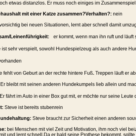
noch etwas distanzlos. Er muss noch einiges im Zusammenspie
ehaushalt mit einer Katze zusammen?Verhalten?:
nein
 vorsichtig bei neuen Situationen, lernt aber schnell damit umz
am/Leinenführigkeit:
er kommt, wenn man ihn ruft und läuft s
st sehr verspielt, sowohl Hundespielzeug als auch andere Hu
orhanden
e fehlt von Geburt an der rechte hintere Fuß
.
Treppen läuft er ab
: Er bleibt mit seinen anderen Hundekumpels lieb allein und mac
Er fährt im Auto in einer Box gut mit, er möchte nur seine Leut
t:
Steve ist bereits stubenrein
rhundehaltung:
Steve braucht zur Sicherheit einen anderen sou
se:
bei Menschen mit viel Zeit und Motivation, ihm noch viel bei
 mit und lernt schnell.Da er bald seine Prothese bekommt, soll