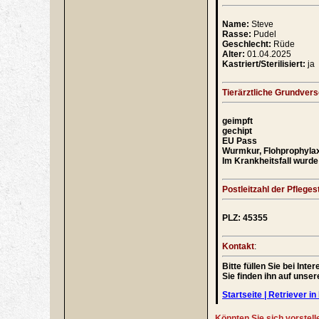
Name:
Steve
Rasse:
Pudel
Geschlecht:
Rüde
Alter:
01.04.2025
Kastriert/Sterilisiert:
ja
Tierärztliche Grundver
geimpft
gechipt
EU Pass
Wurmkur, Flohprophyla
Im Krankheitsfall wurde 
Postleitzahl der Pflegest
PLZ: 45355
Kontakt
:
Bitte füllen Sie bei In
Sie finden ihn auf unse
Startseite | Retriever in 
Könnten Sie sich vorstell