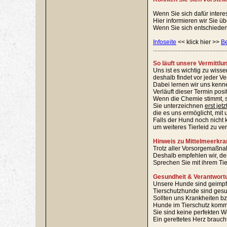
Wenn Sie sich dafür intere
Hier informieren wir Sie ü
Wenn Sie sich entschieden 
Infoseite
<< klick hier >>
B
................................................
So läuft unsere Vermittlu
Uns ist es wichtig zu wiss
deshalb findet vor jeder V
Dabei lernen wir uns kenn
Verläuft dieser Termin pos
Wenn die Chemie stimmt, s
Sie unterzeichnen
erst jetz
die es uns ermöglicht, mit 
Falls der Hund noch nicht k
um weiteres Tierleid zu ve
Hinweis zu Mittelmeerkra
Trotz aller Vorsorgemaßnah
Deshalb empfehlen wir, den
Sprechen Sie mit ihrem Ti
Gesundheit & Verantwort
Unsere Hunde sind geimpft, 
Tierschutzhunde sind gesu
Sollten uns Krankheiten bz
Hunde im Tierschutz komme
Sie sind keine perfekten W
Ein gerettetes Herz brauch