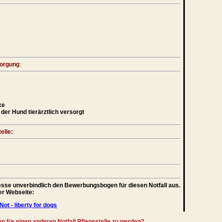
sorgung
:
xe
der Hund tierärztlich versorgt
elle:
teresse unverbindlich den Bewerbungsbogen für diesen Notfall aus.
rer Webseite:
Not - liberty for dogs
en für einen anderen Notfall Pflegestelle zu werden?