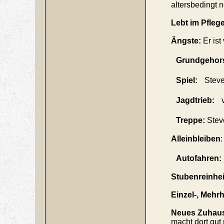
altersbedingt 
Lebt im Pfleg
Ängste:
Er ist
Grundgehors
Spiel:
Steve i
Jagdtrieb:
v
Treppe:
Stev
Alleinbleiben
Autofahren:
Stubenreinhei
Einzel-, Meh
Neues Zuhau
macht dort gut