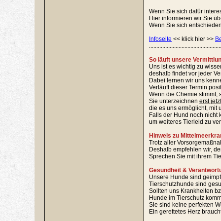
Wenn Sie sich dafür intere
Hier informieren wir Sie ü
Wenn Sie sich entschieden 
Infoseite
<< klick hier >>
B
................................................
So läuft unsere Vermittlu
Uns ist es wichtig zu wiss
deshalb findet vor jeder V
Dabei lernen wir uns kenn
Verläuft dieser Termin pos
Wenn die Chemie stimmt, s
Sie unterzeichnen
erst jetz
die es uns ermöglicht, mit 
Falls der Hund noch nicht k
um weiteres Tierleid zu ve
Hinweis zu Mittelmeerkra
Trotz aller Vorsorgemaßnah
Deshalb empfehlen wir, den
Sprechen Sie mit ihrem Ti
Gesundheit & Verantwort
Unsere Hunde sind geimpft, 
Tierschutzhunde sind gesu
Sollten uns Krankheiten bz
Hunde im Tierschutz komme
Sie sind keine perfekten W
Ein gerettetes Herz brauch