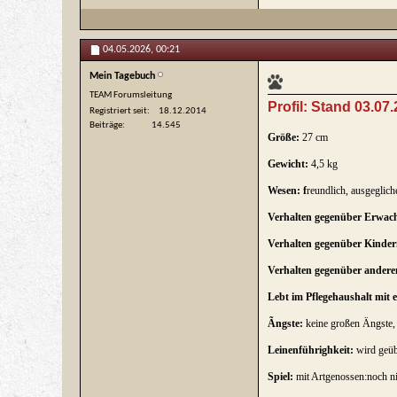
04.05.2026,
00:21
Mein Tagebuch
TEAM Forumsleitung
Profil: Stand 03.07
Registriert seit
18.12.2014
Beiträge
14.545
Größe:
27 cm
Gewicht:
4,5 kg
Wesen: f
reundlich, ausgeglic
Verhalten gegenüber Erwac
Verhalten gegenüber Kinder
Verhalten gegenüber ander
Lebt im Pflegehaushalt mit
Ãngste:
keine großen Ängste, 
Leinenführighkeit:
wird geüb
Spiel:
mit Artgenossen:noch nic