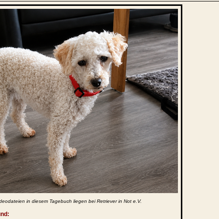
deodateien in diesem Tagebuch liegen bei Retriever in Not e.V.
und: