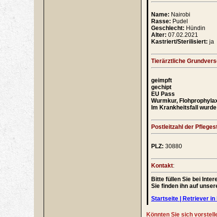
Name:
Nairobi
Rasse:
Pudel
Geschlecht:
Hündin
Alter:
07.02.2021
Kastriert/Sterilisiert:
ja
Tierärztliche Grundver
geimpft
gechipt
EU Pass
Wurmkur, Flohprophyla
Im Krankheitsfall wurde 
Postleitzahl der Pflegest
PLZ:
30880
Kontakt
:
Bitte füllen Sie bei In
Sie finden ihn auf unse
Startseite | Retriever in 
Könnten Sie sich vorstell