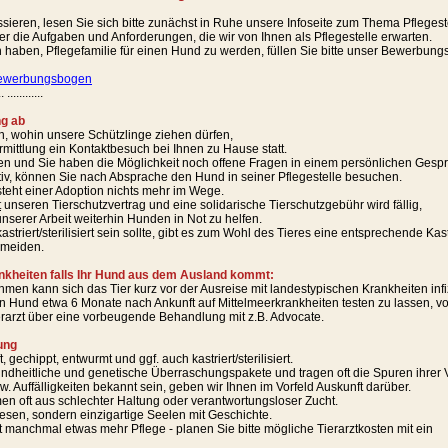
ssieren, lesen Sie sich bitte zunächst in Ruhe unsere Infoseite zum Thema Pflegest
ber die Aufgaben und Anforderungen, die wir von Ihnen als Pflegestelle erwarten.
haben, Pflegefamilie für einen Hund zu werden, füllen Sie bitte unser Bewerbungsf
ewerbungsbogen
.. ............
ng ab
en, wohin unsere Schützlinge ziehen dürfen,
ermittlung ein Kontaktbesuch bei Ihnen zu Hause statt.
en und Sie haben die Möglichkeit noch offene Fragen in einem persönlichen Gespr
itiv, können Sie nach Absprache den Hund in seiner Pflegestelle besuchen.
teht einer Adoption nichts mehr im Wege.
t
unseren Tierschutzvertrag und eine solidarische Tierschutzgebühr wird fällig,
unserer Arbeit weiterhin Hunden in Not zu helfen.
astriert/sterilisiert sein sollte, gibt es zum Wohl des Tieres eine entsprechende Kas
rmeiden.
nkheiten falls Ihr Hund aus dem Ausland kommt:
men kann sich das Tier kurz vor der Ausreise mit landestypischen Krankheiten infi
 Hund etwa 6 Monate nach Ankunft auf Mittelmeerkrankheiten testen zu lassen, vorhe
erarzt über eine vorbeugende Behandlung mit z.B. Advocate.
ung
gechippt, entwurmt und ggf. auch kastriert/sterilisiert.
ndheitliche und genetische Überraschungspakete und tragen oft die Spuren ihrer 
w. Auffälligkeiten bekannt sein, geben wir Ihnen im Vorfeld Auskunft darüber.
n oft aus schlechter Haltung oder verantwortungsloser Zucht.
esen, sondern einzigartige Seelen mit Geschichte.
t manchmal etwas mehr Pflege - planen Sie bitte mögliche Tierarztkosten mit ein