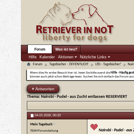
Forum
Was ist neu?
Hilfe
Kalender
Aktionen
Nützliche Links
Forum
Tagebücher - ÖFFENTLICH!
LfD - Tagebücher!
Nair
Wenn dies Ihr erster Besuch hier ist, lesen Sie bitte zuerst die
Hilfe - Häufig ges
können auch jetzt schon Beiträge lesen. Suchen Sie sich einfach das Forum aus,
+
Antworten
Thema:
Nairobi - Pudel - aus Zucht entlassen RESERVIERT
04.05.2026,
00:20
Mein Tagebuch
Nairobi - Pudel - au
TEAM Forumsleitung