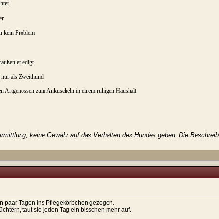
htet
er
n kein Problem
draußen erledigt
nur als Zweithund
en Artgenossen zum Ankuscheln in einem ruhigen Haushalt
rmittlung, keine Gewähr auf das Verhalten des Hundes geben. Die Beschreibun
 ein paar Tagen ins Pflegekörbchen gezogen.
chtern, taut sie jeden Tag ein bisschen mehr auf.