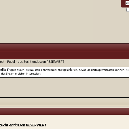
obi - Pudel - aus Zucht entlassen RESERVIERT
tellte Fragen
durch. Sie müssen sich vermutlich
registrieren
, bevor Sie Beiträge verfassen können. Kl
 das Sie am meisten interessiert.
s Zucht entlassen RESERVIERT