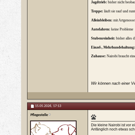
Jagdtrieb:
bisher nicht beobac
Treppe:
läuft sie rauf und runt
Alleinbleiben:
mit Artgenosse
Autofahren:
keine Probleme
Stubenreinheit:
bisher alles 
Einzel-, Mehrhundehaltung:
Zuhause:
Nairobi braucht ein
Wir können nach einer Ve
15.05.2026,
17:13
Pflegestelle
Die kleine Nairobi ist vor
Anfänglich noch etwas schü