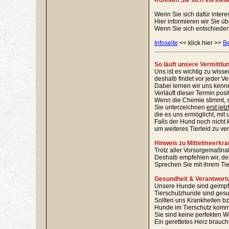
Könnten Sie sich vorstell
Wenn Sie sich dafür intere
Hier informieren wir Sie ü
Wenn Sie sich entschieden 
Infoseite
<< klick hier >>
B
................................................
So läuft unsere Vermittlu
Uns ist es wichtig zu wiss
deshalb findet vor jeder V
Dabei lernen wir uns kenn
Verläuft dieser Termin pos
Wenn die Chemie stimmt, s
Sie unterzeichnen
erst jetz
die es uns ermöglicht, mit 
Falls der Hund noch nicht k
um weiteres Tierleid zu ve
Hinweis zu Mittelmeerkra
Trotz aller Vorsorgemaßnah
Deshalb empfehlen wir, den
Sprechen Sie mit ihrem Ti
Gesundheit & Verantwort
Unsere Hunde sind geimpft, 
Tierschutzhunde sind gesu
Sollten uns Krankheiten bz
Hunde im Tierschutz komme
Sie sind keine perfekten W
Ein gerettetes Herz brauch