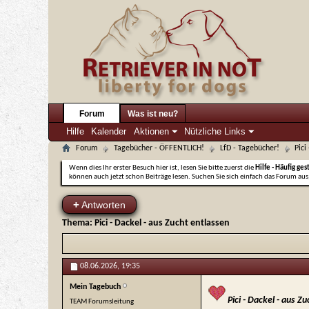
Forum
Was ist neu?
Hilfe
Kalender
Aktionen
Nützliche Links
Forum
Tagebücher - ÖFFENTLICH!
LfD - Tagebücher!
Pici
Wenn dies Ihr erster Besuch hier ist, lesen Sie bitte zuerst die
Hilfe - Häufig ges
können auch jetzt schon Beiträge lesen. Suchen Sie sich einfach das Forum aus,
+
Antworten
Thema:
Pici - Dackel - aus Zucht entlassen
08.06.2026,
19:35
Mein Tagebuch
Pici - Dackel - aus Z
TEAM Forumsleitung