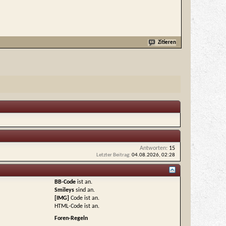
Zitieren
Antworten:
15
Letzter Beitrag:
04.08.2026,
02:28
BB-Code
ist
an
.
Smileys
sind
an
.
[IMG]
Code ist
an
.
HTML-Code ist
an
.
Foren-Regeln