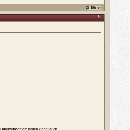
Zitieren
#2
bei unerwünschtem bellen klappt auch