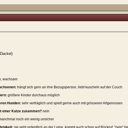
-Dackel)
eb, wachsam
achsenen:
hängt sich gern an ihre Bezugsperson, liebt kuscheln auf der Couch
ern:
größere Kinder durchaus möglich
eren Hunden:
sehr verträglich und spielt gerne auch mit grösseren Artgenossen
it einer Katze zusammen?
nein
manchmal noch ein wenig unsicher
rigkeit:
sie geht ordentlich an der Leine, kommt auch schon auf Rückruf, "nein" 