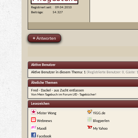
Registriert seit
09.04.2010
Beiträge
54.327
+
Antworten
Aktive Benutzer
Aktive Benutzer in diesem Thema: 1
(Registrierte Benutzer: 0, Gäste: 
Ähnliche Themen
Fred - Dackel - aus Zucht entlassen
Von Mein Tagebuch im Forum LfD - Tagebücher!
Lesezeichen
Mister Wong
YiGG.de
Webnews
Blogperlen
Maodi
My Yahoo
Facebook