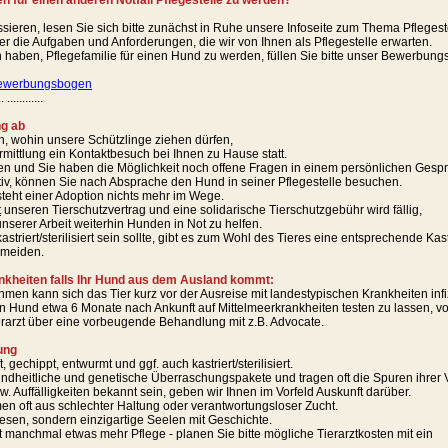
en für einen anderen Notfall Pflegestelle zu werden?
ssieren, lesen Sie sich bitte zunächst in Ruhe unsere Infoseite zum Thema Pflegest
ber die Aufgaben und Anforderungen, die wir von Ihnen als Pflegestelle erwarten.
haben, Pflegefamilie für einen Hund zu werden, füllen Sie bitte unser Bewerbungsf
ewerbungsbogen
.. ............
ng ab
en, wohin unsere Schützlinge ziehen dürfen,
ermittlung ein Kontaktbesuch bei Ihnen zu Hause statt.
en und Sie haben die Möglichkeit noch offene Fragen in einem persönlichen Gespr
itiv, können Sie nach Absprache den Hund in seiner Pflegestelle besuchen.
teht einer Adoption nichts mehr im Wege.
t
unseren Tierschutzvertrag und eine solidarische Tierschutzgebühr wird fällig,
unserer Arbeit weiterhin Hunden in Not zu helfen.
astriert/sterilisiert sein sollte, gibt es zum Wohl des Tieres eine entsprechende Kas
rmeiden.
nkheiten falls Ihr Hund aus dem Ausland kommt:
men kann sich das Tier kurz vor der Ausreise mit landestypischen Krankheiten infi
 Hund etwa 6 Monate nach Ankunft auf Mittelmeerkrankheiten testen zu lassen, vorhe
erarzt über eine vorbeugende Behandlung mit z.B. Advocate.
ung
gechippt, entwurmt und ggf. auch kastriert/sterilisiert.
ndheitliche und genetische Überraschungspakete und tragen oft die Spuren ihrer 
w. Auffälligkeiten bekannt sein, geben wir Ihnen im Vorfeld Auskunft darüber.
n oft aus schlechter Haltung oder verantwortungsloser Zucht.
esen, sondern einzigartige Seelen mit Geschichte.
t manchmal etwas mehr Pflege - planen Sie bitte mögliche Tierarztkosten mit ein