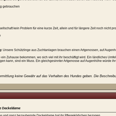
ug gebrauchen
llschaft kein Problem für eine kurze Zeit, allein und für längere Zeit noch nicht pro
e
g:
Unsere Schützlinge aus Zuchtanlagen brauchen einen Artgenossen, auf Augenh
te ein Zuhause bekommen, wo sich viel mit ihr beschäftigt wird. Ein ländliches Umf
digen kann, sind ein Muss. Ein gleichgesinnter Artgenosse auf Augenhöhe würde ih
rmittlung keine Gewähr auf das Verhalten des Hundes geben. Die Beschreibung
de Dackeldame
höne und ganz bezaubernde Dackeldame hat ihr Pflegekörbchen bezogen