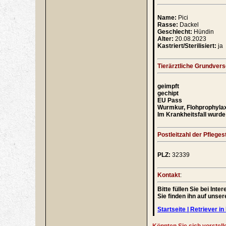
Name:
Pici
Rasse:
Dackel
Geschlecht:
Hündin
Alter:
20.08.2023
Kastriert/Sterilisiert:
ja
Tierärztliche Grundver
geimpft
gechipt
EU Pass
Wurmkur, Flohprophyla
Im Krankheitsfall wurde 
Postleitzahl der Pflegest
PLZ:
32339
Kontakt
:
Bitte füllen Sie bei In
Sie finden ihn auf unse
Startseite | Retriever in 