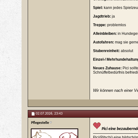
Spiel:
kann jedes Spielze
Jagdtrieb:
ja
Treppe:
problemlos
Alleinbleiben:
in Hundegese
Autofahren:
mag sie gern
Stubenreinheit:
absolut
Einzel-/ Mehrhundehaltun
Neues Zuhause:
Pici soll
Schnüffelbedürfnis befrie
Wir können nach einer Ve
02.07.2026,
23:43
Pflegestelle
Pici eine bezaubern
Pici(Pitschi) eine bildsc