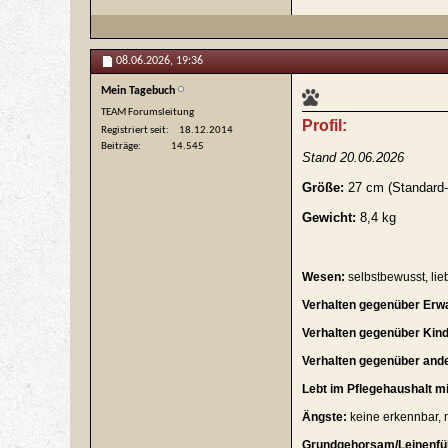
08.06.2026,
19:36
Mein Tagebuch
TEAM Forumsleitung
Profil:
Registriert seit
18.12.2014
Beiträge
14.545
Stand 20.06.2026
Größe:
27 cm (Standard
Gewicht:
8,4 kg
Wesen:
selbstbewusst, li
Verhalten gegenüber Erw
Verhalten gegenüber Kind
Verhalten gegenüber and
Lebt im Pflegehaushalt m
Ängste:
keine erkennbar, 
Grundgehorsam/Leinenfüh