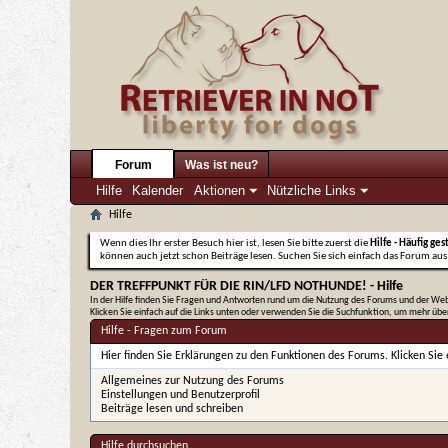
Forum
Was ist neu?
Hilfe
Kalender
Aktionen
Nützliche Links
Hilfe
Wenn dies Ihr erster Besuch hier ist, lesen Sie bitte zuerst die
Hilfe - Häufig ges
können auch jetzt schon Beiträge lesen. Suchen Sie sich einfach das Forum aus,
DER TREFFPUNKT FÜR DIE RIN/LFD NOTHUNDE! - Hilfe
In der Hilfe finden Sie Fragen und Antworten rund um die Nutzung des Forums und der Web
Klicken Sie einfach auf die Links unten oder verwenden Sie die Suchfunktion, um mehr üb
Hilfe - Fragen zum Forum
Hier finden Sie Erklärungen zu den Funktionen des Forums. Klicken Sie
Allgemeines zur Nutzung des Forums
Einstellungen und Benutzerprofil
Beiträge lesen und schreiben
Hilfe durchsuchen