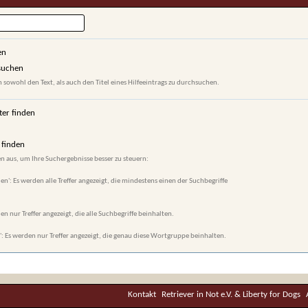
en
hsuchen
 sowohl den Text, als auch den Titel eines Hilfeeintrags zu durchsuchen.
ter finden
finden
n aus, um Ihre Suchergebnisse besser zu steuern:
en': Es werden alle Treffer angezeigt, die mindestens einen der Suchbegriffe
en nur Treffer angezeigt, die alle Suchbegriffe beinhalten.
 Es werden nur Treffer angezeigt, die genau diese Wortgruppe beinhalten.
Kontakt
Retriever in Not e.V. & Liberty for Dogs