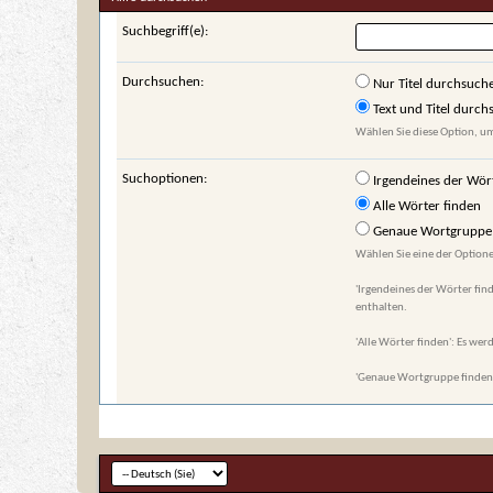
Suchbegriff(e):
Durchsuchen:
Nur Titel durchsuch
Text und Titel durc
Wählen Sie diese Option, um
Suchoptionen:
Irgendeines der Wör
Alle Wörter finden
Genaue Wortgruppe 
Wählen Sie eine der Optione
'Irgendeines der Wörter find
enthalten.
'Alle Wörter finden': Es werd
'Genaue Wortgruppe finden':