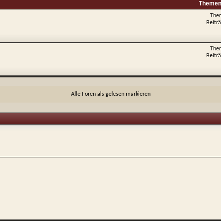
Themen 
The
Beitr
The
Beitr
Alle Foren als gelesen markieren