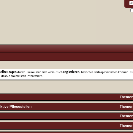
tellte Fragen
durch. Sie müssen sich vermutlich
registrieren
, bevor Sie Beiträge verfassen können. Kl
 das Sie am meisten interessiert.
Themen 
ktive Pflegestellen
Themen 
Themen 
Themen 