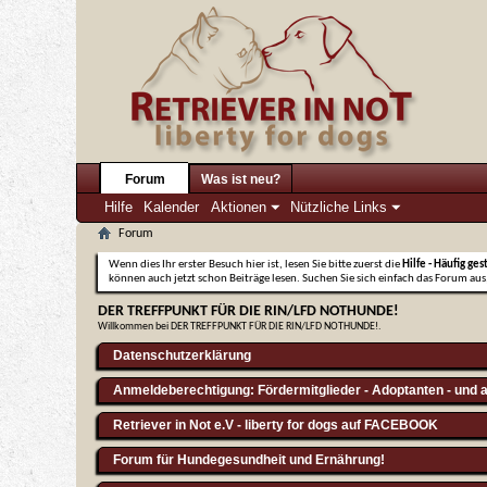
Forum
Was ist neu?
Hilfe
Kalender
Aktionen
Nützliche Links
Forum
Wenn dies Ihr erster Besuch hier ist, lesen Sie bitte zuerst die
Hilfe - Häufig ges
können auch jetzt schon Beiträge lesen. Suchen Sie sich einfach das Forum aus,
DER TREFFPUNKT FÜR DIE RIN/LFD NOTHUNDE!
Willkommen bei DER TREFFPUNKT FÜR DIE RIN/LFD NOTHUNDE!.
Datenschutzerklärung
Anmeldeberechtigung: Fördermitglieder - Adoptanten - und a
Retriever in Not e.V - liberty for dogs auf FACEBOOK
Forum für Hundegesundheit und Ernährung!