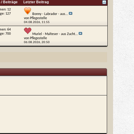
/ Beiträge
Letzter Beitrag
men: 12
äge: 127
Bonny - Labrador - aus...
von
Pflegestelle
04.08.2026,
11:55
men: 64
äge: 700
Muriel - Malteser - aus Zucht...
von
Pflegestelle
06.08.2026,
20:50