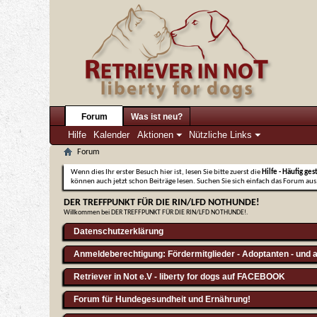
Forum
Was ist neu?
Hilfe
Kalender
Aktionen
Nützliche Links
Forum
Wenn dies Ihr erster Besuch hier ist, lesen Sie bitte zuerst die
Hilfe - Häufig ges
können auch jetzt schon Beiträge lesen. Suchen Sie sich einfach das Forum aus,
DER TREFFPUNKT FÜR DIE RIN/LFD NOTHUNDE!
Willkommen bei DER TREFFPUNKT FÜR DIE RIN/LFD NOTHUNDE!.
Datenschutzerklärung
Anmeldeberechtigung: Fördermitglieder - Adoptanten - und a
Retriever in Not e.V - liberty for dogs auf FACEBOOK
Forum für Hundegesundheit und Ernährung!