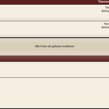
Themen 
Th
Beitr
The
Beitr
Alle Foren als gelesen markieren