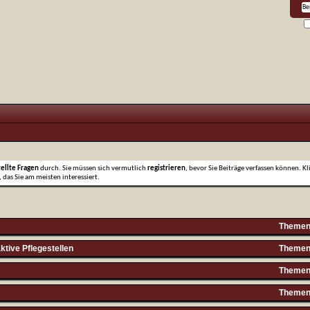
tellte Fragen
durch. Sie müssen sich vermutlich
registrieren
, bevor Sie Beiträge verfassen können. Kl
 das Sie am meisten interessiert.
Themen 
ktive Pflegestellen
Themen 
Themen 
Themen 