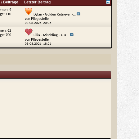
/ Beiträge
Letzter Beitrag
emen: 9
äge: 110
Dylan - Golden Retriever -...
von
Pflegestelle
08.08.2026,
20:36
men: 62
äge: 700
Filia - Mischling - aus...
von
Pflegestelle
09.08.2026,
18:26