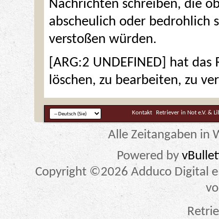
Nachrichten schreiben, die obs
abscheulich oder bedrohlich 
verstoßen würden.
[ARG:2 UNDEFINED] hat das R
löschen, zu bearbeiten, zu ve
Kontakt
Retriever in Not e.V. & L
Alle Zeitangaben in W
Powered by
vBulle
Copyright ©2026 Adduco Digital e.K
vo
Retrie