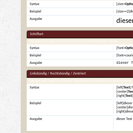
Syntax
[size=
Opti
Beispiel
[size=+2]di
Ausgabe
diese
Schriftart
Mit dem [font] Tag kann die Schriftart Ihres Textes geändert werden.
Syntax
[font=
Opti
Beispiel
[font=couri
dieser T
Ausgabe
Linksbündig / Rechtsbündig / Zentriert
Mit den [left], [right] und [center] Tags können Sie die Ausrichtung Ihres Textes 
Syntax
[left]
Text
[/
[center]
Tex
[right]
Text
Beispiel
[left]dieser
[center]dies
[right]diese
Ausgabe
dieser Text 