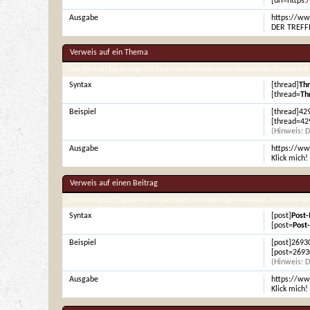
[url=https
Ausgabe
https://www
DER TREFF
Verweis auf ein Thema
Der [thread] Tag ermöglicht Ihnen das Verlinken eines bestimmten Themas mit
Syntax
[thread]
Th
[thread=
Th
Beispiel
[thread]42
[thread=42
(Hinweis: D
Ausgabe
https://ww
Klick mich!
Verweis auf einen Beitrag
Mit dem [post] Tag können Sie auf bestimmte Beiträge verweisen, indem Sie e
Syntax
[post]
Post-
[post=
Post
Beispiel
[post]2693
[post=26930
(Hinweis: D
Ausgabe
https://ww
Klick mich!