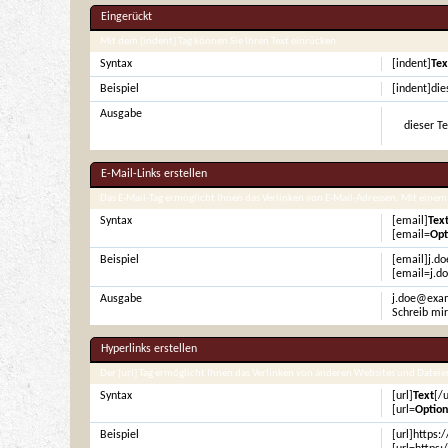
Eingerückt
Mit dem [indent] Tag können Sie Ihren Text einrücken.
Syntax
[indent]
Tex
Beispiel
[indent]die
Ausgabe
dieser Te
E-Mail-Links erstellen
Das E-Mail-Tag ermöglicht Ihnen das Verlinken von E-Mail-Adressen. Mit ein
Syntax
[email]
Tex
[email=
Opt
Beispiel
[email]j.d
[email=j.d
Ausgabe
j.doe@exa
Schreib mir
Hyperlinks erstellen
Der [url] Tag ermöglicht Ihnen das Verlinken von anderen Websites und Date
Syntax
[url]
Text
[/u
[url=
Option
Beispiel
[url]https: