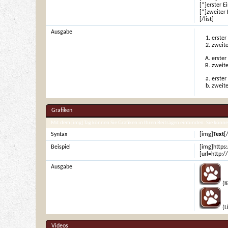
[*]erster E
[*]zweiter 
[/list]
Ausgabe
erster
zweite
erster
zweite
erster
zweite
Grafiken
Mit dem [img] Tag können Sie Grafiken in Ihren Beiträgen einbinden. Sie könne
Syntax
[img]
Text
[
Beispiel
[img]https
[url=http:
Ausgabe
(K
(L
Videos