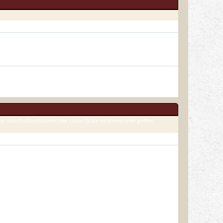
ein- oder Großbuchstaben) bzw. i oder I (Liste mit kleinen oder großen