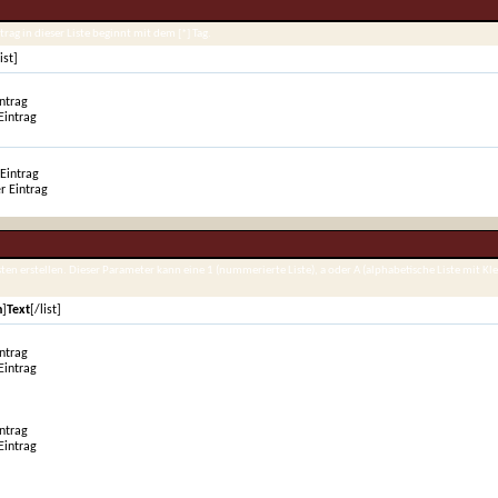
rag in dieser Liste beginnt mit dem [*] Tag.
ist]
intrag
Eintrag
 Eintrag
r Eintrag
en erstellen. Dieser Parameter kann eine 1 (nummerierte Liste), a oder A (alphabetische Liste mit Kl
n
]
Text
[/list]
intrag
Eintrag
intrag
Eintrag