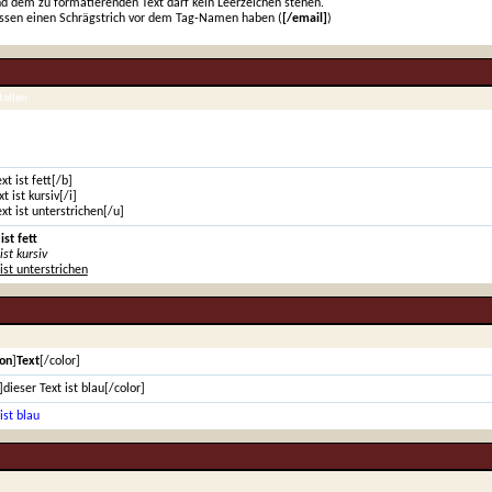
d dem zu formatierenden Text darf kein Leerzeichen stehen.
ssen einen Schrägstrich vor dem Tag-Namen haben (
[/email]
)
tellen.
xt ist fett[/b]
xt ist kursiv[/i]
ext ist unterstrichen[/u]
ist fett
ist kursiv
 ist unterstrichen
on
]
Text
[/color]
]dieser Text ist blau[/color]
ist blau