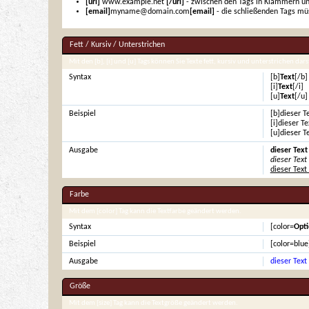
[url]
www.example.net
[/url]
- zwischen den Tags in Klammern un
[email]
myname@domain.com
[email]
- die schließenden Tags mü
Fett / Kursiv / Unterstrichen
Mit den [b], [i] und [u] Tags können Sie Texte fett, kursiv und unterstrichen dars
Syntax
[b]
Text
[/b]
[i]
Text
[/i]
[u]
Text
[/u]
Beispiel
[b]dieser Te
[i]dieser Te
[u]dieser T
Ausgabe
dieser Text 
dieser Text 
dieser Text
Farbe
Mit dem [color] Tag kann die Textfarbe geändert werden.
Syntax
[color=
Opti
Beispiel
[color=blue
Ausgabe
dieser Text 
Größe
Mit dem [size] Tag kann die Textgröße geändert werden.