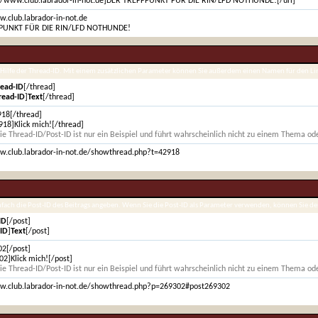
://www.club.labrador-in-not.de]DER TREFFPUNKT FÜR DIE RIN/LFD NOTHUNDE![/url]
.club.labrador-in-not.de
PUNKT FÜR DIE RIN/LFD NOTHUNDE!
 Hilfe der Thread-ID. Mit einem zusätzlichen Parameter können Sie außerdem einen Namen für den L
read-ID
[/thread]
read-ID
]
Text
[/thread]
918[/thread]
918]Klick mich![/thread]
ie Thread-ID/Post-ID ist nur ein Beispiel und führt wahrscheinlich nicht zu einem Thema ode
w.club.labrador-in-not.de/showthread.php?t=42918
infach die Post-ID des Beitrags angeben. Wenn Sie die Post-ID als Parameter verwenden, können Sie 
ID
[/post]
-ID
]
Text
[/post]
02[/post]
2]Klick mich![/post]
ie Thread-ID/Post-ID ist nur ein Beispiel und führt wahrscheinlich nicht zu einem Thema ode
w.club.labrador-in-not.de/showthread.php?p=269302#post269302