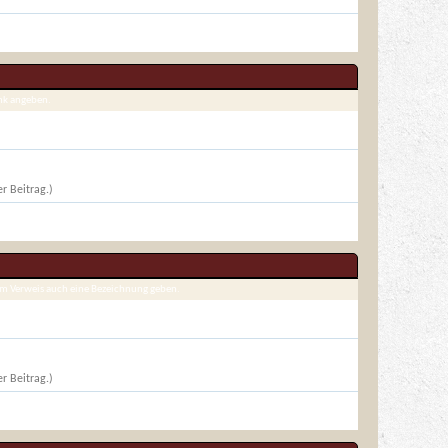
ink angeben.
r Beitrag.)
dem Verweis auch eine Bezeichnung geben.
r Beitrag.)