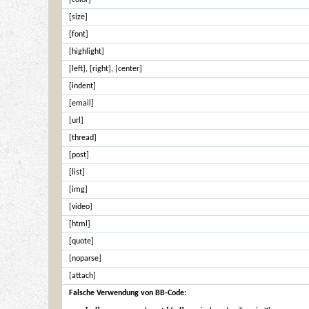
[color]
[size]
[font]
[highlight]
[left]
,
[right]
,
[center]
[indent]
[email]
[url]
[thread]
[post]
[list]
[img]
[video]
[html]
[quote]
[noparse]
[attach]
Falsche Verwendung von BB-Code: