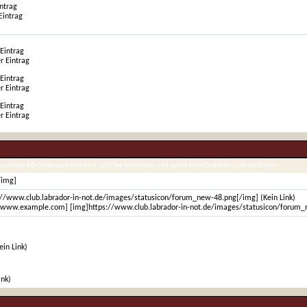
intrag
Eintrag
 Eintrag
r Eintrag
 Eintrag
r Eintrag
 Eintrag
r Eintrag
n diesen BB-Code auch mit dem [url] Tag verbinden und somit eine Grafik als Link darstellen.
/img]
://www.club.labrador-in-not.de/images/statusicon/forum_new-48.png[/img] (Kein Link)
//www.example.com] [img]https://www.club.labrador-in-not.de/images/statusicon/forum_ne
ein Link)
ink)