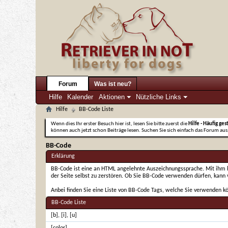
Forum
Was ist neu?
Hilfe
Kalender
Aktionen
Nützliche Links
Hilfe
BB-Code Liste
Wenn dies Ihr erster Besuch hier ist, lesen Sie bitte zuerst die
Hilfe - Häufig ges
können auch jetzt schon Beiträge lesen. Suchen Sie sich einfach das Forum aus,
BB-Code
Erklärung
BB-Code ist eine an HTML angelehnte Auszeichnungssprache. Mit ihm kö
der Seite selbst zu zerstören. Ob Sie BB-Code verwenden dürfen, kann
Anbei finden Sie eine Liste von BB-Code Tags, welche Sie verwenden k
BB-Code Liste
[b]
,
[i]
,
[u]