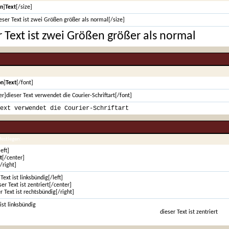
on
]
Text
[/size]
eser Text ist zwei Größen größer als normal[/size]
r Text ist zwei Größen größer als normal
on
]
Text
[/font]
er]dieser Text verwendet die Courier-Schriftart[/font]
ext verwendet die Courier-Schriftart
festlegen.
left]
t
[/center]
[/right]
 Text ist linksbündig[/left]
er Text ist zentriert[/center]
r Text ist rechtsbündig[/right]
ist linksbündig
dieser Text ist zentriert