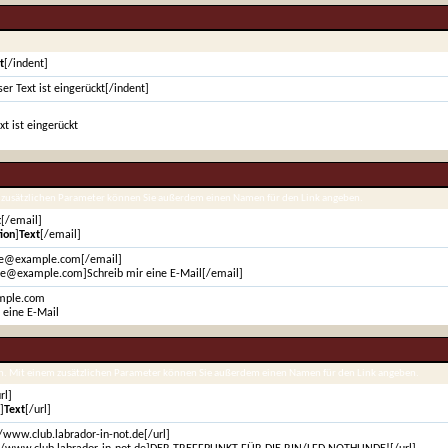
t
[/indent]
ser Text ist eingerückt[/indent]
xt ist eingerückt
em zusätzlichen Parameter können Sie außerdem einen Namen für den Link angeben.
t
[/email]
ion
]
Text
[/email]
oe@example.com[/email]
oe@example.com]Schreib mir eine E-Mail[/email]
mple.com
 eine E-Mail
ien. Mit einem zusätzlichen Parameter können Sie außerdem einen Namen für den Link angeben.
rl]
]
Text
[/url]
//www.club.labrador-in-not.de[/url]