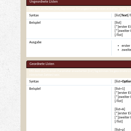
Ungeordnete Listen
Mit dem einfachen [list] Tag können Sie ungeordnete Listen erstellen. Jeder Eint
Syntax
[list]
Text
[/l
Beispiel
[list]
[*]erster E
[*]zweiter 
[/list]
Ausgabe
erster
zweite
Geordnete Listen
Mit dem durch einen Parameter erweiterten [list] Tag können Sie geordnete List
römischen Zahlen) sein.
Syntax
[list=
Optio
Beispiel
[list=1]
[*]erster E
[*]zweiter 
[/list]
[list=A]
[*]erster E
[*]zweiter 
[/list]
[list=a]