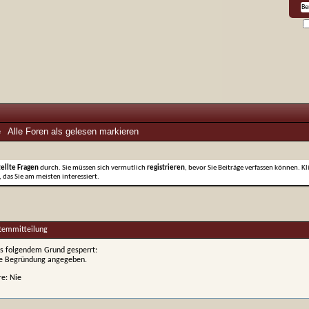
e
Alle Foren als gelesen markieren
tellte Fragen
durch. Sie müssen sich vermutlich
registrieren
, bevor Sie Beiträge verfassen können. Kl
 das Sie am meisten interessiert.
stemmitteilung
s folgendem Grund gesperrt:
ne Begründung angegeben.
re: Nie