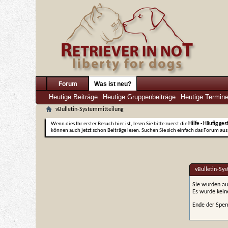
Forum
Was ist neu?
Heutige Beiträge
Heutige Gruppenbeiträge
Heutige Termin
vBulletin-Systemmitteilung
Wenn dies Ihr erster Besuch hier ist, lesen Sie bitte zuerst die
Hilfe - Häufig ges
können auch jetzt schon Beiträge lesen. Suchen Sie sich einfach das Forum aus,
vBulletin-Sy
Sie wurden au
Es wurde kei
Ende der Sper