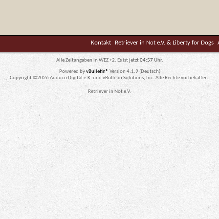
Kontakt
Retriever in Not e.V. & Liberty for Dogs
Alle Zeitangaben in WEZ +2. Es ist jetzt
04:57
Uhr.
Powered by
vBulletin®
Version 4.1.9 (Deutsch)
Copyright ©2026 Adduco Digital e.K. und vBulletin Solutions, Inc. Alle Rechte vorbehalten.
Retriever in Not e.V.