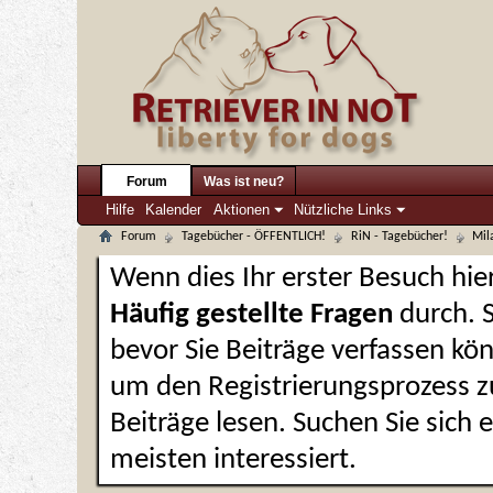
Forum
Was ist neu?
Hilfe
Kalender
Aktionen
Nützliche Links
Forum
Tagebücher - ÖFFENTLICH!
RiN - Tagebücher!
Mil
Wenn dies Ihr erster Besuch hier 
Häufig gestellte Fragen
durch. 
bevor Sie Beiträge verfassen kön
um den Registrierungsprozess zu
Beiträge lesen. Suchen Sie sich
meisten interessiert.