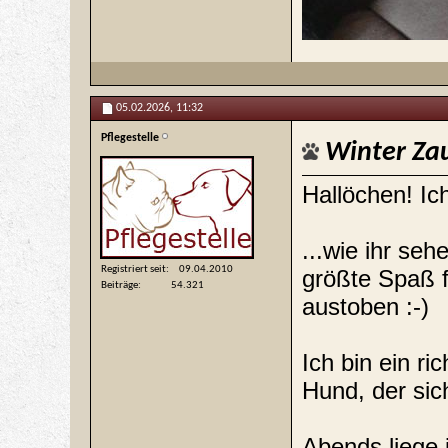
05.02.2026,
11:32
Pflegestelle
Winter Za
Hallöchen! Ich
...wie ihr seh
Registriert seit
09.04.2010
größte Spaß f
Beiträge
54.321
austoben :-)
Ich bin ein ric
Hund, der sic
Abends liege 