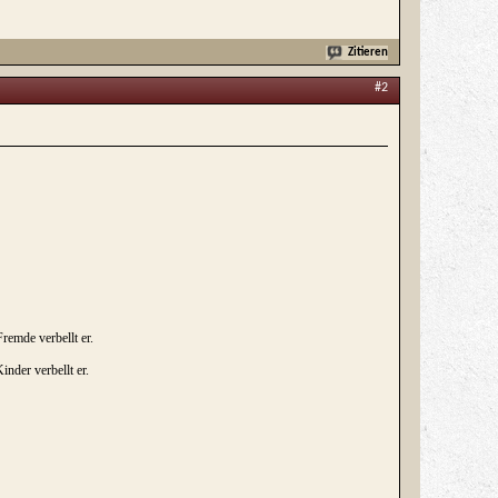
Zitieren
#2
remde verbellt er.
nder verbellt er.