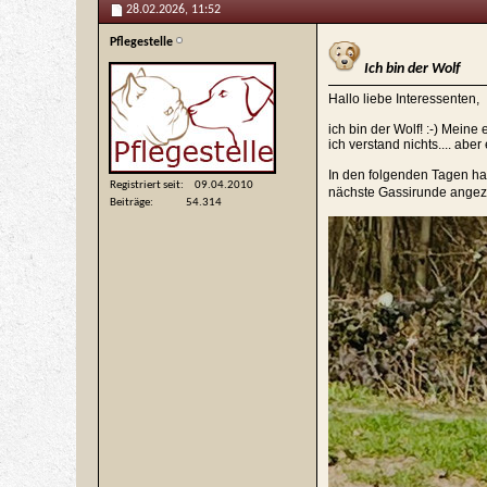
28.02.2026,
11:52
Pflegestelle
Ich bin der Wolf
Hallo liebe Interessenten,
ich bin der Wolf! :-) Mein
ich verstand nichts.... abe
In den folgenden Tagen hab
Registriert seit
09.04.2010
nächste Gassirunde angez
Beiträge
54.314