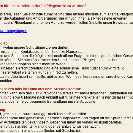
en für einen anderen Notfall Pflegestelle zu werden?
ssieren, lesen Sie sich bitte zunächst in Ruhe unsere Infoseite zum Thema Pflegest
ber die Aufgaben und Anforderungen, die wir von Ihnen als Pflegestelle erwarten.
haben, Pflegefamilie für einen Hund zu werden, füllen Sie bitte unser Bewerbungsf
ewerbungsbogen
.. ............
ng ab
en, wohin unsere Schützlinge ziehen dürfen,
ermittlung ein Kontaktbesuch bei Ihnen zu Hause statt.
en und Sie haben die Möglichkeit noch offene Fragen in einem persönlichen Gespr
itiv, können Sie nach Absprache den Hund in seiner Pflegestelle besuchen.
teht einer Adoption nichts mehr im Wege.
t
unseren Tierschutzvertrag und eine solidarische Tierschutzgebühr wird fällig,
unserer Arbeit weiterhin Hunden in Not zu helfen.
astriert/sterilisiert sein sollte, gibt es zum Wohl des Tieres eine entsprechende Kas
rmeiden.
nkheiten falls Ihr Hund aus dem Ausland kommt:
men kann sich das Tier kurz vor der Ausreise mit landestypischen Krankheiten infi
 Hund etwa 6 Monate nach Ankunft auf Mittelmeerkrankheiten testen zu lassen, vorhe
erarzt über eine vorbeugende Behandlung mit z.B. Advocate.
ung
gechippt, entwurmt und ggf. auch kastriert/sterilisiert.
ndheitliche und genetische Überraschungspakete und tragen oft die Spuren ihrer 
w. Auffälligkeiten bekannt sein, geben wir Ihnen im Vorfeld Auskunft darüber.
n oft aus schlechter Haltung oder verantwortungsloser Zucht.
esen, sondern einzigartige Seelen mit Geschichte.