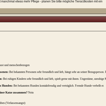
t manchmal etwas mehr Pflege - planen Sie bitte mögliche Tierarztkosten mit ein
hmust und menschenbezogen
hsenen:
Bei bekannten Personen sehr freundlich und lieb, hängt sehr an seiner Bezugsperson. F
n:
Bei ruhigen Kindern sehr freundlich und lieb, spielt gerne mit ihnen. Ungestüme, unruhige Ki
en Hunden:
Bei bekannten Hunden kontaktfreudig und verträglich. Fremde Hunde verbellt er.
 einer Katze zusammen?
Nein
iben (Verlassensangst)