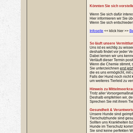
Könnten Sie sich vorstell
Wenn Sie sich dafür intere
Hier informieren wir Sie ü
Wenn Sie sich entschieden 
Infoseite
<< klick hier >>
B
................................................
So läuft unsere Vermittlu
Uns ist es wichtig zu wiss
deshalb findet vor jeder V
Dabei lernen wir uns kenn
Verläuft dieser Termin pos
Wenn die Chemie stimmt, s
Sie unterzeichnen
erst jetz
die es uns ermöglicht, mit 
Falls der Hund noch nicht k
um weiteres Tierleid zu ve
Hinweis zu Mittelmeerkra
Trotz aller Vorsorgemaßnah
Deshalb empfehlen wir, den
Sprechen Sie mit ihrem Ti
Gesundheit & Verantwort
Unsere Hunde sind geimpft, 
Tierschutzhunde sind gesu
Sollten uns Krankheiten bz
Hunde im Tierschutz komme
Sie sind keine perfekten W