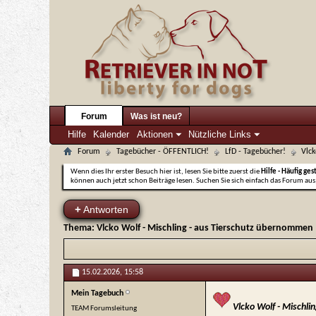
Forum
Was ist neu?
Hilfe
Kalender
Aktionen
Nützliche Links
Forum
Tagebücher - ÖFFENTLICH!
LfD - Tagebücher!
Vlck
Wenn dies Ihr erster Besuch hier ist, lesen Sie bitte zuerst die
Hilfe - Häufig ges
können auch jetzt schon Beiträge lesen. Suchen Sie sich einfach das Forum aus,
+
Antworten
Thema:
Vlcko Wolf - Mischling - aus Tierschutz übernommen
15.02.2026,
15:58
Mein Tagebuch
Vlcko Wolf - Mischli
TEAM Forumsleitung