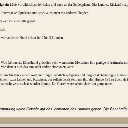
gkeit:
Läuft vorbildlich an der Leine und auch an der Schleppleine. Sitz kann er, Rückruf klap
s Interesse an Spielzeug und spielt auch nicht mit anderen Hunden.
l werden jedenfalls gejagt.
icht.
 vorhandenen Hund schon für 2 bis 3 Stunden.
Wolf könnte als Einzelhund glücklich sein, wenn seine Menschen ihm genügend Aufmerksamke
von dem er sich das eine oder andere abschauen kann.
 uns für den kleinen Wolf ein ruhiges, ländlich gelegenes und möglichst ebenerdiges Zuhause,
önnen - zum Lernen und Kuscheln. Sie sollten bereit sein, mit ihm das Hunde-1x1 zu üben, da i
nst leicht verunsichert werden könnte. Ein Garten wäre schön, da er ihn gerne nutzt.
rmittlung keine Gewähr auf das Verhalten des Hundes geben. Die Beschreibung