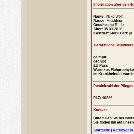
Information über den H
Name:
Vlcko Wolf
Rasse:
Mischling
Geschlecht:
Rüde
Alter:
05.03.2018
Kastriert/Sterilisiert:
ja
Tierärztliche Grundver
geimpft
gechipt
EU Pass
Wurmkur, Flohprophyla
Im Krankheitsfall wurde 
Postleitzahl der Pflegest
PLZ:
46286
Kontakt
:
Bitte füllen Sie bei In
Sie finden ihn auf unse
Startseite | Retriever in 