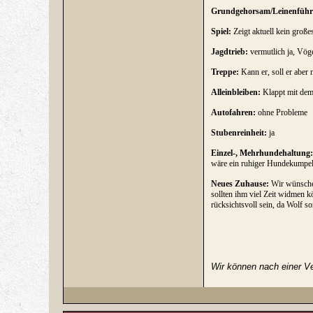
Grundgehorsam/Leinenführi
Spiel:
Zeigt aktuell kein große
Jagdtrieb:
vermutlich ja, Vöge
Treppe:
Kann er, soll er aber n
Alleinbleiben:
Klappt mit dem
Autofahren:
ohne Probleme
Stubenreinheit:
ja
Einzel-, Mehrhundehaltung:
wäre ein ruhiger Hundekumpel 
Neues Zuhause:
Wir wünschen
sollten ihm viel Zeit widmen k
rücksichtsvoll sein, da Wolf so
Wir können nach einer Ve