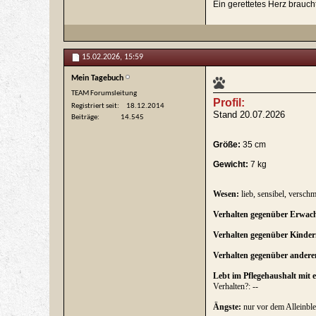
Ein gerettetes Herz brauch
15.02.2026,
15:59
Mein Tagebuch
TEAM Forumsleitung
Profil:
Registriert seit
18.12.2014
Stand 20.07.2026
Beiträge
14.545
Größe:
35 cm
Gewicht:
7 kg
Wesen:
lieb, sensibel, versc
Verhalten gegenüber Erwac
Verhalten gegenüber Kinder
Verhalten gegenüber ander
Lebt im Pflegehaushalt mit
Verhalten?: --
Ängste:
nur vor dem Alleinble