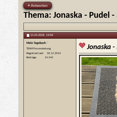
+
Antworten
Thema:
Jonaska - Pudel -
15.03.2026,
13:04
Mein Tagebuch
Jonaska - 
TEAM Forumsleitung
Registriert seit
18.12.2014
Beiträge
14.545