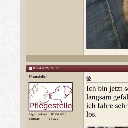
05.04.2026,
15:59
Pflegestelle
Ich bin jetzt
langsam gefäll
ich fahre seh
los.
Registriert seit
09.04.2010
Beiträge
54.323