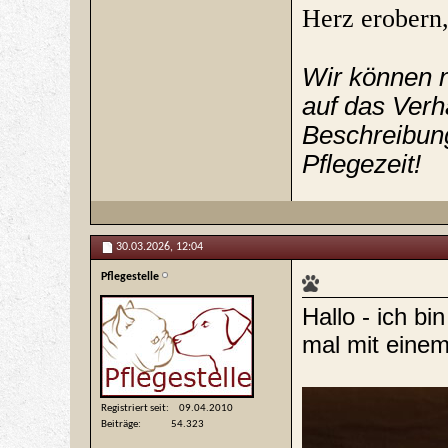
Herz erobern
Wir können n
auf das Verh
Beschreibung
Pflegezeit!
30.03.2026,
12:04
Pflegestelle
Hallo - ich b
mal mit eine
Registriert seit
09.04.2010
Beiträge
54.323