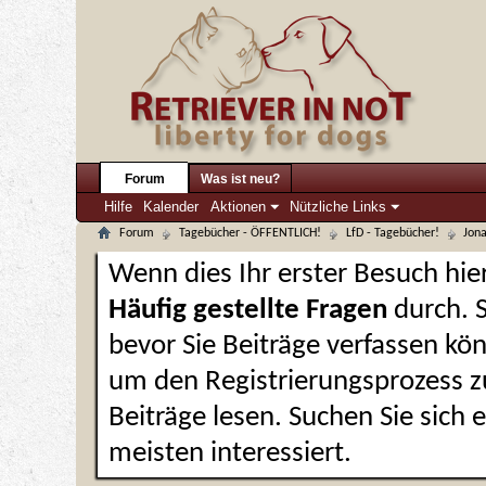
Forum
Was ist neu?
Hilfe
Kalender
Aktionen
Nützliche Links
Forum
Tagebücher - ÖFFENTLICH!
LfD - Tagebücher!
Jona
Wenn dies Ihr erster Besuch hier 
Häufig gestellte Fragen
durch. 
bevor Sie Beiträge verfassen kön
um den Registrierungsprozess zu
Beiträge lesen. Suchen Sie sich
meisten interessiert.