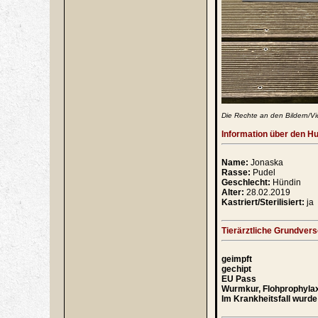
Die Rechte an den Bildern/Vi
Information über den H
Name:
Jonaska
Rasse:
Pudel
Geschlecht:
Hündin
Alter:
28.02.2019
Kastriert/Sterilisiert:
ja
Tierärztliche Grundver
geimpft
gechipt
EU Pass
Wurmkur, Flohprophyla
Im Krankheitsfall wurde 