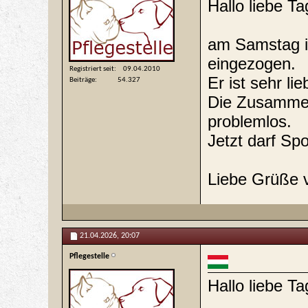
Hallo liebe T
am Samstag is
eingezogen.
Registriert seit
09.04.2010
Er ist sehr lie
Beiträge
54.327
Die Zusammen
problemlos.
Jetzt darf Sp
Liebe Grüße v
21.04.2026,
20:07
Pflegestelle
Hallo liebe T