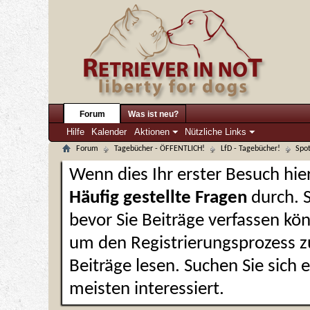
Forum
Was ist neu?
Hilfe
Kalender
Aktionen
Nützliche Links
Forum
Tagebücher - ÖFFENTLICH!
LfD - Tagebücher!
Spot
Wenn dies Ihr erster Besuch hier 
Häufig gestellte Fragen
durch. 
bevor Sie Beiträge verfassen kön
um den Registrierungsprozess zu
Beiträge lesen. Suchen Sie sich
meisten interessiert.