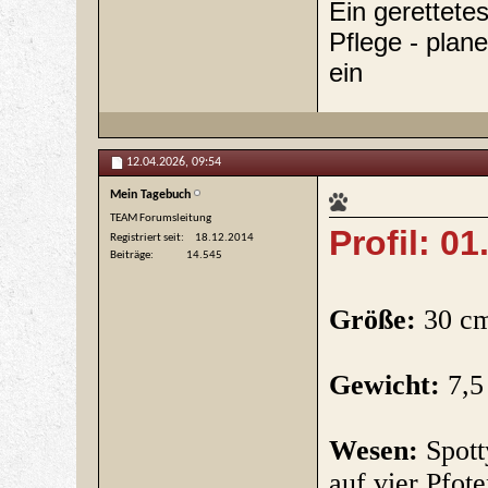
Ein gerettet
Pflege - plane
ein
12.04.2026,
09:54
Mein Tagebuch
TEAM Forumsleitung
Profil: 0
Registriert seit
18.12.2014
Beiträge
14.545
Größe:
30 c
Gewicht:
7,5
Wesen:
Spott
auf vier Pfot