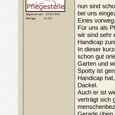
nun sind scho
bei uns einge
Registriert seit
09.04.2010
Eines vorweg, 
Beiträge
54.327
Für uns als P
wir sind sehr
Handicap zur
In dieser kurz
schon gut ori
Garten und wi
Spotty ist ge
Handicap hat,
Dackel.
Auch er ist w
verträgt sich
menschenbez
Gerade üben w