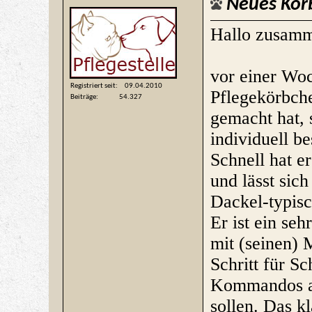
Neues Kör
Hallo zusam
vor einer Woc
Registriert seit
09.04.2010
Pflegekörbche
Beiträge
54.327
gemacht hat, 
individuell b
Schnell hat er
und lässt sic
Dackel-typisc
Er ist ein seh
mit (seinen) 
Schritt für Sc
Kommandos auf
sollen. Das k