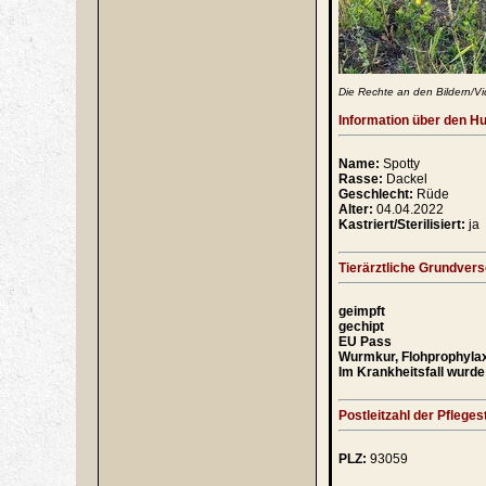
Die Rechte an den Bildern/Vi
Information über den H
Name:
Spotty
Rasse:
Dackel
Geschlecht:
Rüde
Alter:
04.04.2022
Kastriert/Sterilisiert:
ja
Tierärztliche Grundver
geimpft
gechipt
EU Pass
Wurmkur, Flohprophyla
Im Krankheitsfall wurde 
Postleitzahl der Pflegest
PLZ:
93059