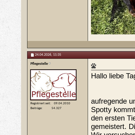
24.04.2026,
11:35
Pflegestelle
Hallo liebe T
aufregende un
Registriert seit
09.04.2010
Spotty kommt 
Beiträge
54.327
den ersten Ti
gemeistert. D
Wir versuchen