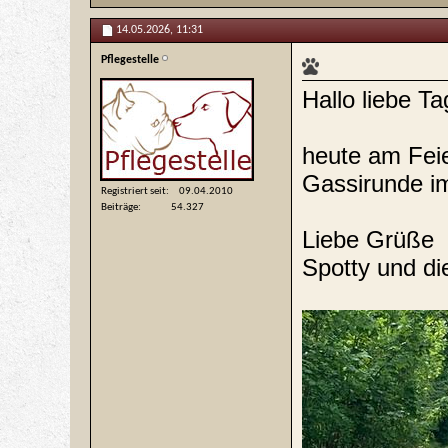
14.05.2026,
11:31
Pflegestelle
Hallo liebe T
heute am Feie
Gassirunde i
Registriert seit
09.04.2010
Beiträge
54.327
Liebe Grüße
Spotty und die