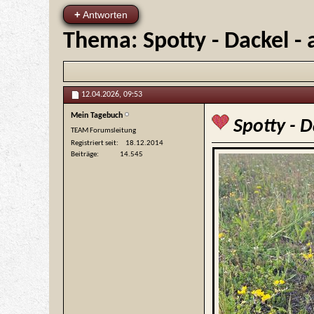
+
Antworten
Thema:
Spotty - Dackel -
12.04.2026,
09:53
Mein Tagebuch
Spotty - D
TEAM Forumsleitung
Registriert seit
18.12.2014
Beiträge
14.545