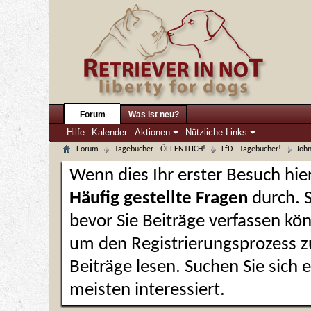
Forum
Was ist neu?
Hilfe
Kalender
Aktionen
Nützliche Links
Forum
Tagebücher - ÖFFENTLICH!
LfD - Tagebücher!
John
Wenn dies Ihr erster Besuch hier 
Häufig gestellte Fragen
durch. 
bevor Sie Beiträge verfassen kön
um den Registrierungsprozess zu
Beiträge lesen. Suchen Sie sich
meisten interessiert.