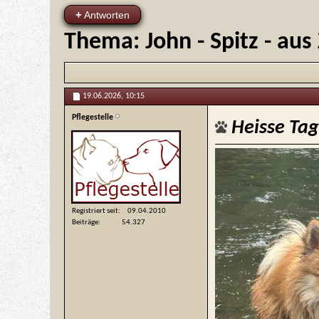
+
Antworten
Thema:
John - Spitz - au
19.06.2026,
10:15
Pflegestelle
Heisse Ta
Registriert seit
09.04.2010
Beiträge
54.327