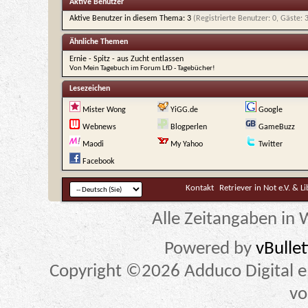
Aktive Benutzer
Aktive Benutzer in diesem Thema: 3
(Registrierte Benutzer: 0, Gäste: 
Ähnliche Themen
Ernie - Spitz - aus Zucht entlassen
Von Mein Tagebuch im Forum LfD - Tagebücher!
Lesezeichen
Mister Wong
YiGG.de
Google
Webnews
Blogperlen
GameBuzz
Maodi
My Yahoo
Twitter
Facebook
Kontakt
Retriever in Not e.V. & L
Alle Zeitangaben in W
Powered by
vBulle
Copyright ©2026 Adduco Digital e.K
vo