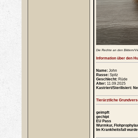
Die Rechte an den Bildern/Vi
Information über den H
Name:
John
Rasse:
Spitz
Geschlecht:
Rüde
Alter:
11.09.2025
Kastriert/Sterilisiert: Ne
Tierärztliche Grundver
geimpft
gechipt
EU Pass
Wurmkur, Flohprophyla
Im Krankheitsfall wurde 