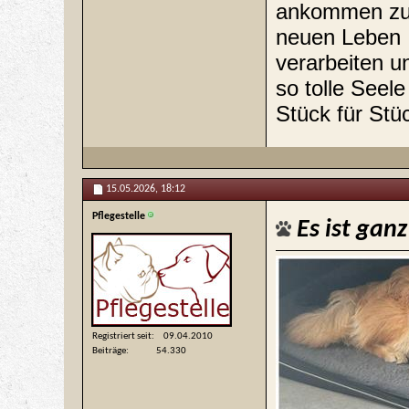
ankommen zu d
neuen Leben ,
verarbeiten u
so tolle Seel
Stück für Stü
15.05.2026,
18:12
Pflegestelle
Es ist ganz
Registriert seit
09.04.2010
Beiträge
54.330