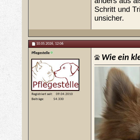
anders aus al
Schritt und T
unsicher.
10.05.2026,
12:06
Pflegestelle
Wie ein kl
Registriert seit
09.04.2010
Beiträge
54.330