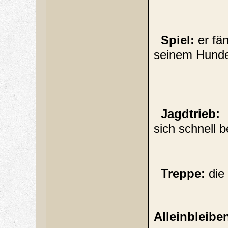
Spiel:
er fän
seinem Hundef
Jagdtrieb:
E
sich schnell 
Treppe:
die
Alleinbleibe