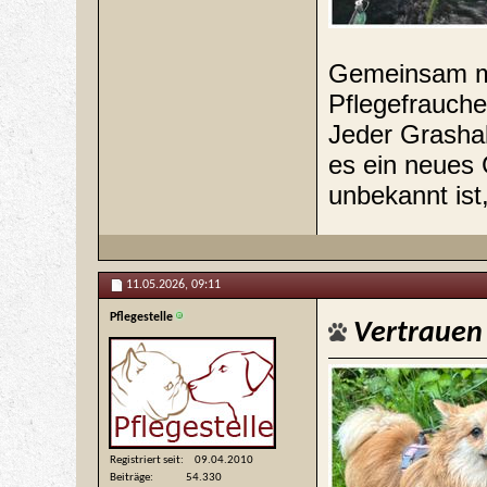
Gemeinsam m
Pflegefrauch
Jeder Grashal
es ein neues
unbekannt ist,
11.05.2026,
09:11
Pflegestelle
Vertrauen
Registriert seit
09.04.2010
Beiträge
54.330