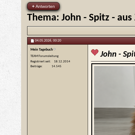
+
Antworten
Thema:
John - Spitz - au
04.05.2026,
00:20
Mein Tagebuch
John - Spi
TEAM Forumsleitung
Registriert seit
18.12.2014
Beiträge
14.545