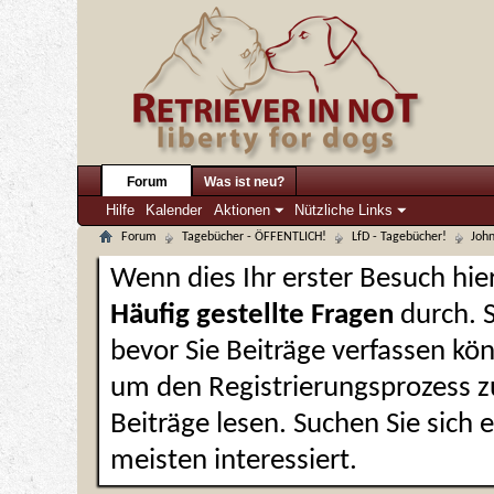
Forum
Was ist neu?
Hilfe
Kalender
Aktionen
Nützliche Links
Forum
Tagebücher - ÖFFENTLICH!
LfD - Tagebücher!
John
Wenn dies Ihr erster Besuch hier 
Häufig gestellte Fragen
durch. 
bevor Sie Beiträge verfassen kön
um den Registrierungsprozess zu
Beiträge lesen. Suchen Sie sich
meisten interessiert.