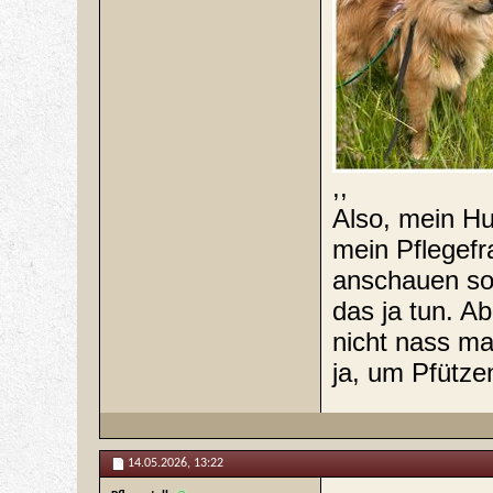
,,
Also, mein H
mein Pflegefr
anschauen so
das ja tun. A
nicht nass m
ja, um Pfütz
14.05.2026,
13:22