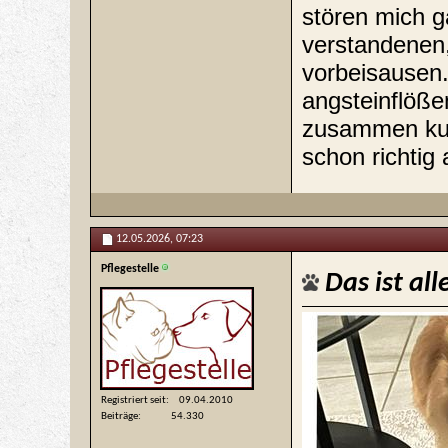
stören mich g
verstandenen
vorbeisausen.
angsteinflöß
zusammen kus
schon richtig 
12.05.2026,
07:23
Pflegestelle
Das ist all
Registriert seit
09.04.2010
Beiträge
54.330