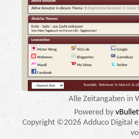
Aktive Benutzer
Aktive Benutzer in diesem Thema: 1
(Registrierte Benutzer: 0, Gäste: 
Ähnliche Themen
Ernie - Spitz - aus Zucht entlassen
Von Mein Tagebuch im Forum LfD - Tagebücher!
Lesezeichen
Mister Wong
YiGG.de
Google
Webnews
Blogperlen
GameBuzz
Maodi
My Yahoo
Twitter
Facebook
Kontakt
Retriever in Not e.V. & L
Alle Zeitangaben in W
Powered by
vBulle
Copyright ©2026 Adduco Digital e.K
vo