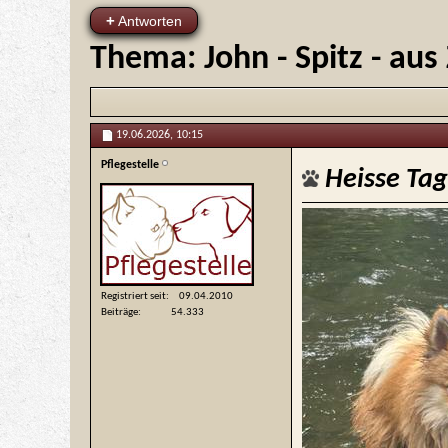
+
Antworten
Thema:
John - Spitz - au
19.06.2026,
10:15
Pflegestelle
Heisse Ta
Registriert seit
09.04.2010
Beiträge
54.333