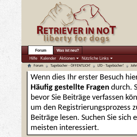
Forum
Was ist neu?
Hilfe
Kalender
Aktionen
Nützliche Links
Forum
Tagebücher - ÖFFENTLICH!
LfD - Tagebücher!
John
Wenn dies Ihr erster Besuch hier 
Häufig gestellte Fragen
durch. 
bevor Sie Beiträge verfassen kön
um den Registrierungsprozess zu
Beiträge lesen. Suchen Sie sich
meisten interessiert.