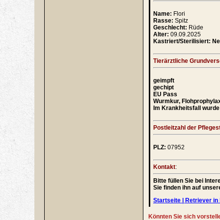
Name:
Flori
Rasse:
Spitz
Geschlecht:
Rüde
Alter:
09.09.2025
Kastriert/Sterilisiert: Ne
Tierärztliche Grundver
geimpft
gechipt
EU Pass
Wurmkur, Flohprophyla
Im Krankheitsfall wurde 
Postleitzahl der Pflegest
PLZ:
07952
Kontakt
:
Bitte füllen Sie bei In
Sie finden ihn auf unse
Startseite | Retriever in 
Könnten Sie sich vorstell