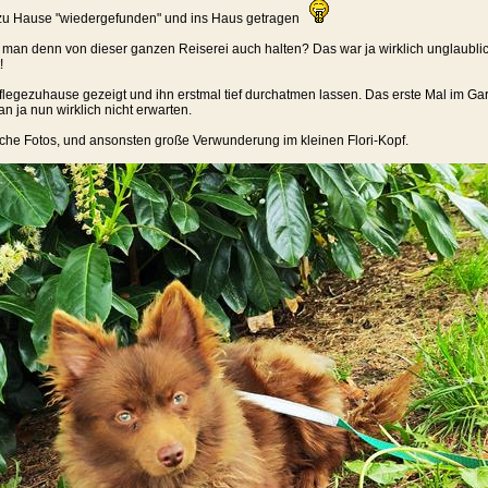
 zu Hause "wiedergefunden" und ins Haus getragen
oll man denn von dieser ganzen Reiserei auch halten? Das war ja wirklich unglaub
!
Pflegezuhause gezeigt und ihn erstmal tief durchatmen lassen. Das erste Mal im Ga
n ja nun wirklich nicht erwarten.
che Fotos, und ansonsten große Verwunderung im kleinen Flori-Kopf.