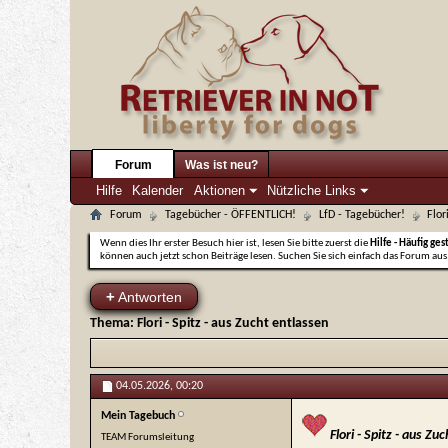
Forum
Was ist neu?
Hilfe
Kalender
Aktionen
Nützliche Links
Forum
Tagebücher - ÖFFENTLICH!
LfD - Tagebücher!
Flor
Wenn dies Ihr erster Besuch hier ist, lesen Sie bitte zuerst die
Hilfe - Häufig ges
können auch jetzt schon Beiträge lesen. Suchen Sie sich einfach das Forum aus,
+
Antworten
Thema:
Flori - Spitz - aus Zucht entlassen
04.05.2026,
00:20
Mein Tagebuch
Flori - Spitz - aus Zu
TEAM Forumsleitung