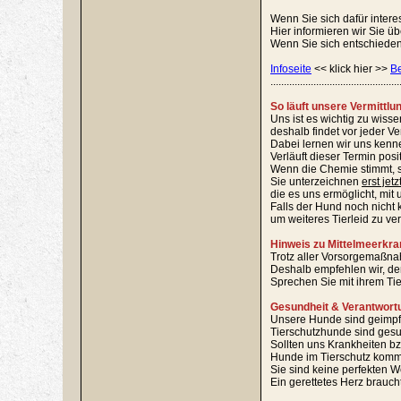
Wenn Sie sich dafür intere
Hier informieren wir Sie ü
Wenn Sie sich entschieden 
Infoseite
<< klick hier >>
B
................................................
So läuft unsere Vermittlu
Uns ist es wichtig zu wiss
deshalb findet vor jeder V
Dabei lernen wir uns kenn
Verläuft dieser Termin pos
Wenn die Chemie stimmt, s
Sie unterzeichnen
erst jetz
die es uns ermöglicht, mit 
Falls der Hund noch nicht k
um weiteres Tierleid zu ve
Hinweis zu Mittelmeerkra
Trotz aller Vorsorgemaßnah
Deshalb empfehlen wir, den
Sprechen Sie mit ihrem Ti
Gesundheit & Verantwort
Unsere Hunde sind geimpft, 
Tierschutzhunde sind gesu
Sollten uns Krankheiten bz
Hunde im Tierschutz komme
Sie sind keine perfekten W
Ein gerettetes Herz brauch