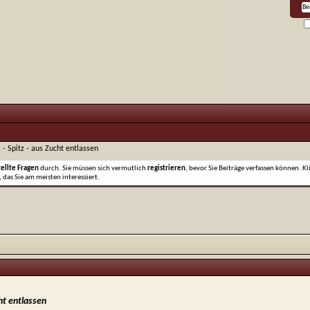
i - Spitz - aus Zucht entlassen
tellte Fragen
durch. Sie müssen sich vermutlich
registrieren
, bevor Sie Beiträge verfassen können. Kl
 das Sie am meisten interessiert.
cht entlassen