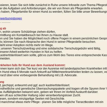
ssieren, lesen Sie sich bitte zunächst in Ruhe unsere Infoseite zum Thema Pflegest
ber die Aufgaben und Anforderungen, die wir von Ihnen als Pflegestelle erwarten.
haben, Pflegefamilie für einen Hund zu werden, füllen Sie bitte unser Bewerbungsf
ewerbungsbogen
.. ............
ng ab
en, wohin unsere Schützlinge ziehen dürfen,
ermittlung ein Kontaktbesuch bei Ihnen zu Hause statt.
en und Sie haben die Möglichkeit noch offene Fragen in einem persönlichen Gespr
itiv, können Sie nach Absprache den Hund in seiner Pflegestelle besuchen.
teht einer Adoption nichts mehr im Wege.
t
unseren Tierschutzvertrag und eine solidarische Tierschutzgebühr wird fällig,
unserer Arbeit weiterhin Hunden in Not zu helfen.
astriert/sterilisiert sein sollte, gibt es zum Wohl des Tieres eine entsprechende Kas
rmeiden.
nkheiten falls Ihr Hund aus dem Ausland kommt:
men kann sich das Tier kurz vor der Ausreise mit landestypischen Krankheiten infi
 Hund etwa 6 Monate nach Ankunft auf Mittelmeerkrankheiten testen zu lassen, vorhe
erarzt über eine vorbeugende Behandlung mit z.B. Advocate.
ung
gechippt, entwurmt und ggf. auch kastriert/sterilisiert.
ndheitliche und genetische Überraschungspakete und tragen oft die Spuren ihrer 
w. Auffälligkeiten bekannt sein, geben wir Ihnen im Vorfeld Auskunft darüber.
n oft aus schlechter Haltung oder verantwortungsloser Zucht.
esen, sondern einzigartige Seelen mit Geschichte.
t manchmal etwas mehr Pflege - planen Sie bitte mögliche Tierarztkosten mit ein