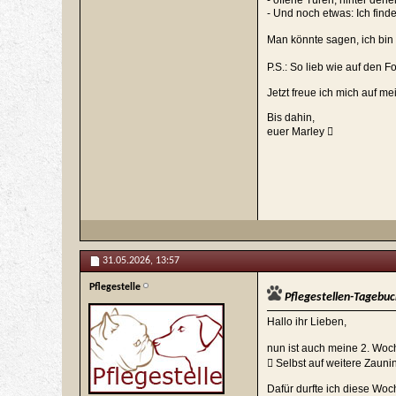
- offene Türen, hinter den
- Und noch etwas: Ich find
Man könnte sagen, ich bin e
P.S.: So lieb wie auf den F
Jetzt freue ich mich auf m
Bis dahin,
euer Marley 
31.05.2026,
13:57
Pflegestelle
Pflegestellen-Tagebuc
Hallo ihr Lieben,
nun ist auch meine 2. Woch
 Selbst auf weitere Zauni
Dafür durfte ich diese Wo