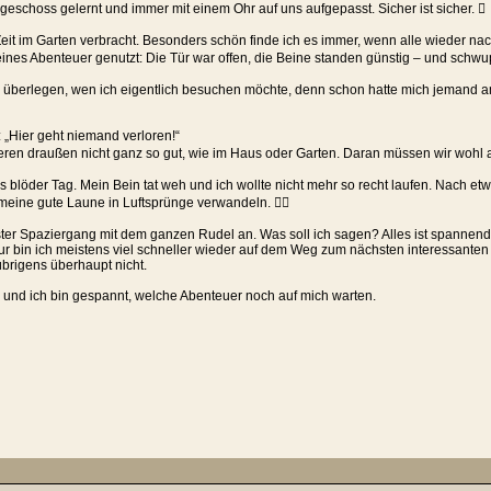
schoss gelernt und immer mit einem Ohr auf uns aufgepasst. Sicher ist sicher. 
Zeit im Garten verbracht. Besonders schön finde ich es immer, wenn alle wieder n
kleines Abenteuer genutzt: Die Tür war offen, die Beine standen günstig – und schwu
e überlegen, wen ich eigentlich besuchen möchte, denn schon hatte mich jemand
 „Hier geht niemand verloren!“
ieren draußen nicht ganz so gut, wie im Haus oder Garten. Daran müssen wir wohl 
s blöder Tag. Mein Bein tat weh und ich wollte nicht mehr so recht laufen. Nach 
meine gute Laune in Luftsprünge verwandeln. 
ter Spaziergang mit dem ganzen Rudel an. Was soll ich sagen? Alles ist spanne
Nur bin ich meistens viel schneller wieder auf dem Weg zum nächsten interessant
brigens überhaupt nicht.
 und ich bin gespannt, welche Abenteuer noch auf mich warten.