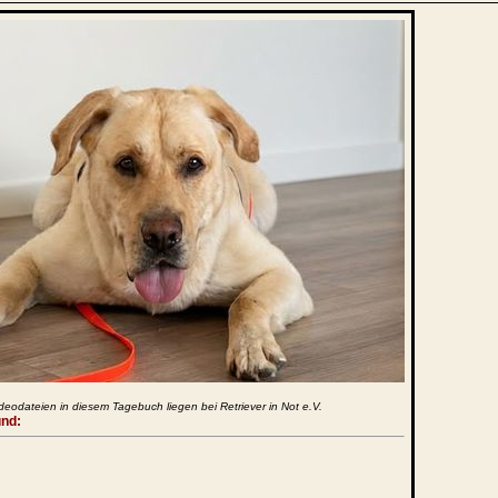
deodateien in diesem Tagebuch liegen bei Retriever in Not e.V.
und: