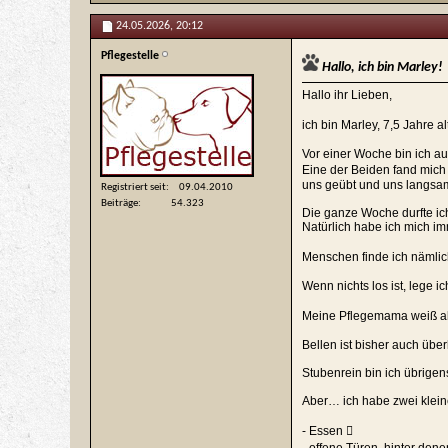
24.05.2026,
20:12
Pflegestelle
Hallo, ich bin Marley!
Hallo ihr Lieben,
ich bin Marley, 7,5 Jahre a
Vor einer Woche bin ich a
Eine der Beiden fand mich 
uns geübt und uns langsam
Registriert seit
09.04.2010
Beiträge
54.323
Die ganze Woche durfte ich
Natürlich habe ich mich im
Menschen finde ich nämlich 
Wenn nichts los ist, lege 
Meine Pflegemama weiß aber
Bellen ist bisher auch über
Stubenrein bin ich übrigen
Aber… ich habe zwei klei
- Essen 