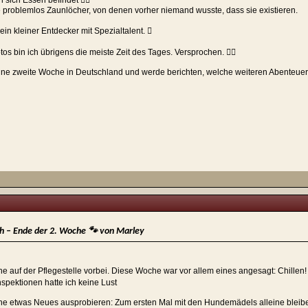
en sich Essen befindet 
e problemlos Zaunlöcher, von denen vorher niemand wusste, dass sie existieren.
in kleiner Entdecker mit Spezialtalent. 
otos bin ich übrigens die meiste Zeit des Tages. Versprochen. 
eine zweite Woche in Deutschland und werde berichten, welche weiteren Abenteuer ic
h – Ende der 2. Woche 🐾 von Marley
e auf der Pflegestelle vorbei. Diese Woche war vor allem eines angesagt: Chillen!
nspektionen hatte ich keine Lust
che etwas Neues ausprobieren: Zum ersten Mal mit den Hundemädels alleine bleibe