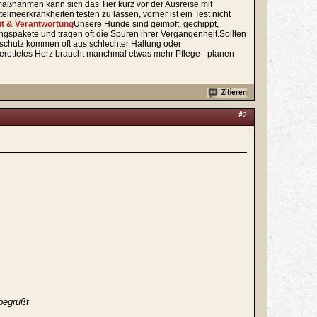
maßnahmen kann sich das Tier kurz vor der Ausreise mit
lmeerkrankheiten testen zu lassen, vorher ist ein Test nicht
t & Verantwortung
Unsere Hunde sind geimpft, gechippt,
ungspakete und tragen oft die Spuren ihrer Vergangenheit.Sollten
erschutz kommen oft aus schlechter Haltung oder
gerettetes Herz braucht manchmal etwas mehr Pflege - planen
Zitieren
#2
begrüßt