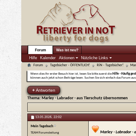
Forum
Was ist neu?
Hilfe
Kalender
Aktionen
Nützliche Links
Forum
Tagebücher - ÖFFENTLICH!
RiN - Tagebücher!
Mar
Wenn dies Ihr erster Besuch hier ist, lesen Sie bitte zuerst die
Hilfe - Häufig ges
können auch jetzt schon Beiträge lesen. Suchen Sie sich einfach das Forum aus,
+
Antworten
Thema:
Marley - Labrador - aus Tierschutz übernommen
13.05.2026,
22:02
Mein Tagebuch
Marley - Labrador -
TEAM Forumsleitung