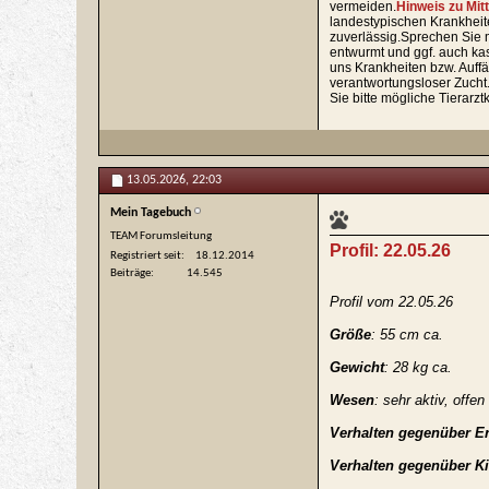
vermeiden.
Hinweis zu Mit
landestypischen Krankheite
zuverlässig.Sprechen Sie 
entwurmt und ggf. auch kas
uns Krankheiten bzw. Auffä
verantwortungsloser Zucht
Sie bitte mögliche Tierarzt
13.05.2026,
22:03
Mein Tagebuch
TEAM Forumsleitung
Profil: 22.05.26
Registriert seit
18.12.2014
Beiträge
14.545
Profil vom 22.05.26
Größe
: 55 cm ca.
Gewicht
: 28 kg ca.
Wesen
: sehr aktiv, offe
Verhalten gegenüber 
Verhalten gegenüber K