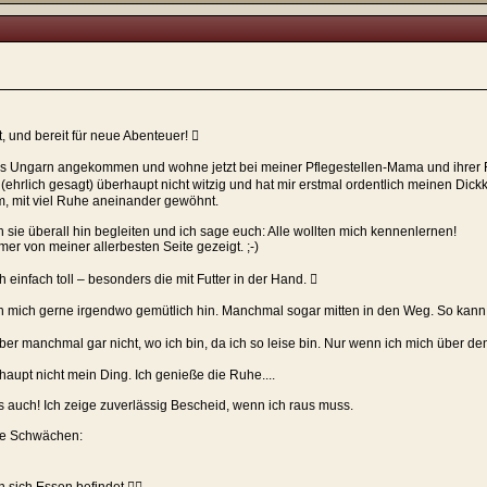
lt, und bereit für neue Abenteuer! 
us Ungarn angekommen und wohne jetzt bei meiner Pflegestellen-Mama und ihrer F
(ehrlich gesagt) überhaupt nicht witzig und hat mir erstmal ordentlich meinen Di
, mit viel Ruhe aneinander gewöhnt.
 sie überall hin begleiten und ich sage euch: Alle wollten mich kennenlernen!
mer von meiner allerbesten Seite gezeigt. ;-)
einfach toll – besonders die mit Futter in der Hand. 
ich mich gerne irgendwo gemütlich hin. Manchmal sogar mitten in den Weg. So kann
 manchmal gar nicht, wo ich bin, da ich so leise bin. Nur wenn ich mich über de
haupt nicht mein Ding. Ich genieße die Ruhe....
s auch! Ich zeige zuverlässig Bescheid, wenn ich raus muss.
ne Schwächen: