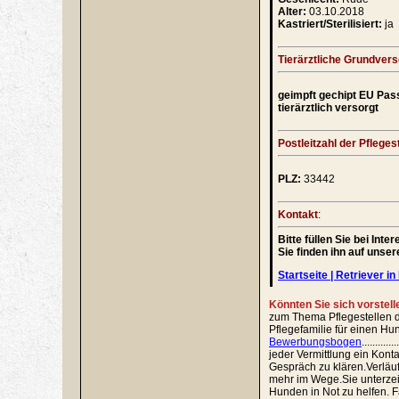
Alter:
03.10.2018
Kastriert/Sterilisiert:
ja
Tierärztliche Grundver
geimpft gechipt EU Pas
tierärztlich versorgt
Postleitzahl der Pflegest
PLZ:
33442
Kontakt
:
Bitte füllen Sie bei In
Sie finden ihn auf unse
Startseite | Retriever in 
Könnten Sie sich vorstell
zum Thema Pflegestellen du
Pflegefamilie für einen Hu
Bewerbungsbogen
..............
jeder Vermittlung ein Kont
Gespräch zu klären.Verläuf
mehr im Wege.Sie unterz
Hunden in Not zu helfen. Fa