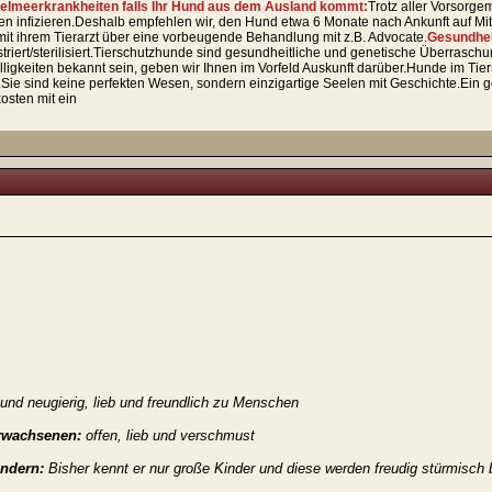
telmeerkrankheiten falls Ihr Hund aus dem Ausland kommt:
Trotz aller Vorsorge
n infizieren.Deshalb empfehlen wir, den Hund etwa 6 Monate nach Ankunft auf Mitte
mit ihrem Tierarzt über eine vorbeugende Behandlung mit z.B. Advocate.
Gesundhei
triert/sterilisiert.Tierschutzhunde sind gesundheitliche und genetische Überrasch
lligkeiten bekannt sein, geben wir Ihnen im Vorfeld Auskunft darüber.Hunde im Ti
.Sie sind keine perfekten Wesen, sondern einzigartige Seelen mit Geschichte.Ein 
kosten mit ein
n und neugierig, lieb und freundlich zu Menschen
Erwachsenen:
offen, lieb und verschmust
indern:
Bisher kennt er nur große Kinder und diese werden freudig stürmisch 