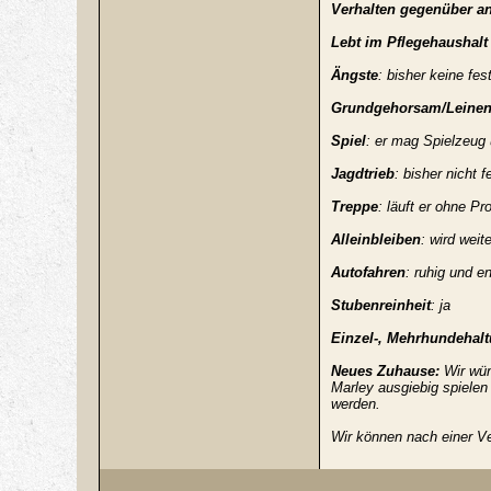
Verhalten gegenüber a
Lebt im Pflegehaushalt
Ängste
: bisher keine fest
Grundgehorsam/Leinenf
Spiel
: er mag Spielzeug 
Jagdtrieb
: bisher nicht f
Treppe
: läuft er ohne P
Alleinbleiben
: wird weite
Autofahren
: ruhig und e
Stubenreinheit
: ja
Einzel-, Mehrhundehalt
Neues Zuhause:
Wir wün
Marley ausgiebig spielen 
werden.
Wir können nach einer Ve