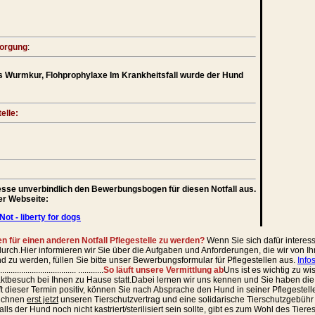
sorgung
:
s Wurmkur, Flohprophylaxe Im Krankheitsfall wurde der Hund
elle:
teresse unverbindlich den Bewerbungsbogen für diesen Notfall aus.
rer Webseite:
Not - liberty for dogs
en für einen anderen Notfall Pflegestelle zu werden?
Wenn Sie sich dafür interess
rch.Hier informieren wir Sie über die Aufgaben und Anforderungen, die wir von I
nd zu werden, füllen Sie bitte unser Bewerbungsformular für Pflegestellen aus.
Info
.................................... ............
So läuft unsere Vermittlung ab
Uns ist es wichtig zu w
aktbesuch bei Ihnen zu Hause statt.Dabei lernen wir uns kennen und Sie haben die
t dieser Termin positiv, können Sie nach Absprache den Hund in seiner Pflegestel
eichnen
erst jetzt
unseren Tierschutzvertrag und eine solidarische Tierschutzgebühr wi
lls der Hund noch nicht kastriert/sterilisiert sein sollte, gibt es zum Wohl des Tie