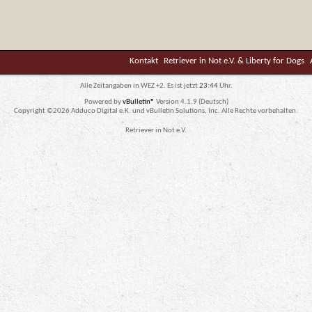
Kontakt
Retriever in Not e.V. & Liberty for Dogs
Alle Zeitangaben in WEZ +2. Es ist jetzt
23:44
Uhr.
Powered by
vBulletin®
Version 4.1.9 (Deutsch)
Copyright ©2026 Adduco Digital e.K. und vBulletin Solutions, Inc. Alle Rechte vorbehalten.
Retriever in Not e.V.