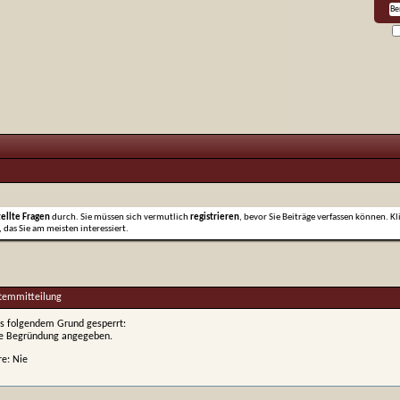
tellte Fragen
durch. Sie müssen sich vermutlich
registrieren
, bevor Sie Beiträge verfassen können. Kl
 das Sie am meisten interessiert.
stemmitteilung
s folgendem Grund gesperrt:
ne Begründung angegeben.
re: Nie