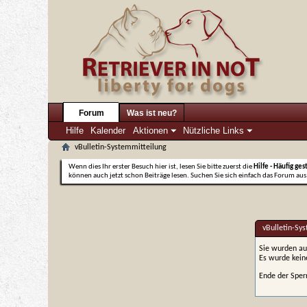
Forum
Was ist neu?
Hilfe
Kalender
Aktionen
Nützliche Links
vBulletin-Systemmitteilung
Wenn dies Ihr erster Besuch hier ist, lesen Sie bitte zuerst die
Hilfe - Häufig ges
können auch jetzt schon Beiträge lesen. Suchen Sie sich einfach das Forum aus,
vBulletin-Sy
Sie wurden au
Es wurde kei
Ende der Sper