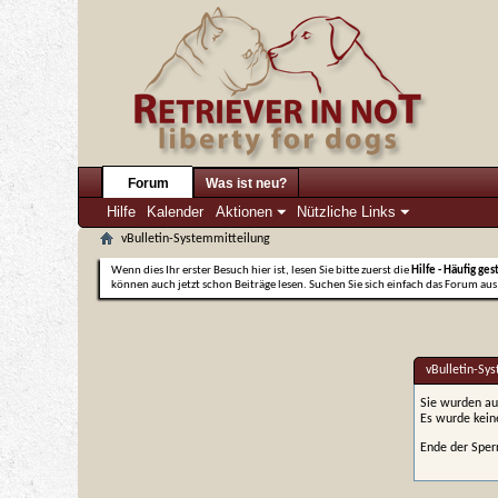
Forum
Was ist neu?
Hilfe
Kalender
Aktionen
Nützliche Links
vBulletin-Systemmitteilung
Wenn dies Ihr erster Besuch hier ist, lesen Sie bitte zuerst die
Hilfe - Häufig ges
können auch jetzt schon Beiträge lesen. Suchen Sie sich einfach das Forum aus,
vBulletin-Sy
Sie wurden au
Es wurde kei
Ende der Sper