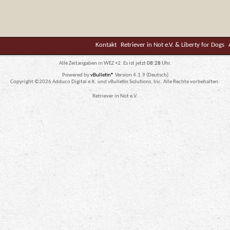
Kontakt
Retriever in Not e.V. & Liberty for Dogs
Alle Zeitangaben in WEZ +2. Es ist jetzt
08:28
Uhr.
Powered by
vBulletin®
Version 4.1.9 (Deutsch)
Copyright ©2026 Adduco Digital e.K. und vBulletin Solutions, Inc. Alle Rechte vorbehalten.
Retriever in Not e.V.