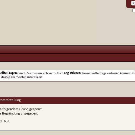
tellte Fragen
durch. Sie müssen sich vermutlich
registrieren
, bevor Sie Beiträge verfassen können. Kl
 das Sie am meisten interessiert.
stemmitteilung
s folgendem Grund gesperrt:
ne Begründung angegeben.
re: Nie